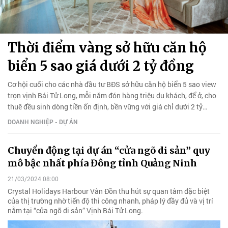
Thời điểm vàng sở hữu căn hộ
biển 5 sao giá dưới 2 tỷ đồng
Cơ hội cuối cho các nhà đầu tư BĐS sở hữu căn hộ biển 5 sao view
trọn vịnh Bái Tử Long, mỗi năm đón hàng triệu du khách, để ở, cho
thuê đều sinh dòng tiền ổn định, bền vững với giá chỉ dưới 2 tỷ
đồng.
DOANH NGHIỆP - DỰ ÁN
Chuyển động tại dự án “cửa ngõ di sản” quy
mô bậc nhất phía Đông tỉnh Quảng Ninh
21/03/2024 08:00
Crystal Holidays Harbour Vân Đồn thu hút sự quan tâm đặc biệt
của thị trường nhờ tiến độ thi công nhanh, pháp lý đầy đủ và vị trí
nằm tại “cửa ngõ di sản” Vịnh Bái Tử Long.