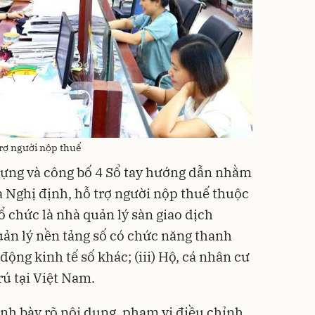
rợ người nộp thuế
dựng và công bố 4 Sổ tay hướng dẫn nhằm
a Nghị định, hỗ trợ người nộp thuế thuộc
Tổ chức là nhà quản lý sàn giao dịch
uản lý nền tảng số có chức năng thanh
động kinh tế số khác; (iii) Hộ, cá nhân cư
rú tại Việt Nam.
ình bày rõ nội dung, phạm vi điều chỉnh,