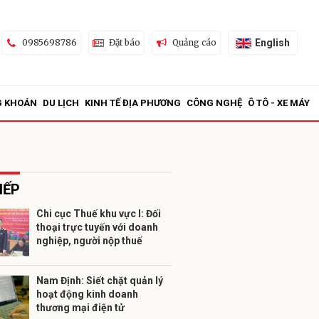
English
0985698786
Đặt báo
Quảng cáo
G KHOÁN
DU LỊCH
KINH TẾ ĐỊA PHƯƠNG
CÔNG NGHỆ
Ô TÔ - XE MÁY
IẾP
Chi cục Thuế khu vực I: Đối
thoại trực tuyến với doanh
ửi
nghiệp, người nộp thuế
Nam Định: Siết chặt quản lý
hoạt động kinh doanh
thương mại điện tử