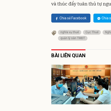
và thúc đẩy tuân thủ tự ng
Chia sẻ Facebook
Chia s
nghĩa vụ thuế
Cục Thuế
Ngh
quản lý sàn TMĐT
BÀI LIÊN QUAN