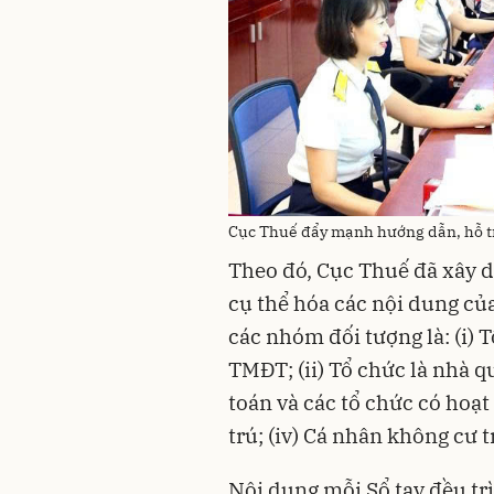
Cục Thuế đẩy mạnh hướng dẫn, hỗ t
Theo đó, Cục Thuế đã xây 
cụ thể hóa các nội dung củ
các nhóm đối tượng là: (i) 
TMĐT; (ii) Tổ chức là nhà q
toán và các tổ chức có hoạt 
trú; (iv) Cá nhân không cư t
Nội dung mỗi Sổ tay đều tr