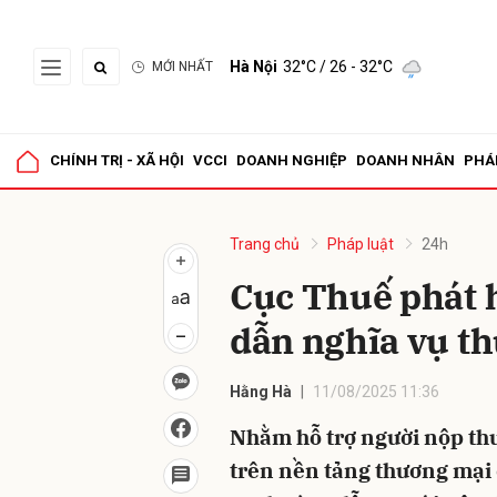
Hà Nội
32°C
/ 26 - 32°C
MỚI NHẤT
Gửi 
CHÍNH TRỊ - XÃ HỘI
VCCI
DOANH NGHIỆP
DOANH NHÂN
PHÁ
Trang chủ
Pháp luật
24h
Cục Thuế phát 
dẫn nghĩa vụ th
Hằng Hà
11/08/2025 11:36
Nhằm hỗ trợ người nộp thu
trên nền tảng thương mại 