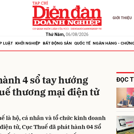
GIỚI THIỆU
bình luận
Thứ Năm,
06/08/2026
P LUẬT
KHỞI NGHIỆP
BẤT ĐỘNG SẢN
QUỐC TẾ
NGÂN HÀNG - CHỨN
hành 4 sổ tay hướng
ĐỌC T
uế thương mại điện tử
Hủy
G
ế là hộ, cá nhân và tổ chức kinh doanh
điện tử, Cục Thuế đã phát hành 04 Sổ