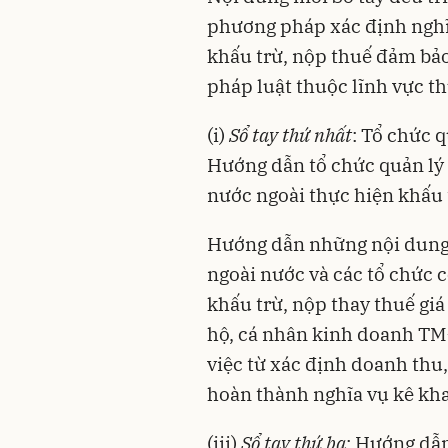
phương pháp xác định nghĩa
khấu trừ, nộp thuế đảm bảo 
pháp luật thuộc lĩnh vực th
(i)
Sổ tay thứ nhất
: Tổ chức q
Hướng dẫn tổ chức quản lý 
nước ngoài thực hiện khấu 
Hướng dẫn những nội dung 
ngoài nước và các tổ chức c
khấu trừ, nộp thay thuế giá
hộ, cá nhân kinh doanh TMĐ
việc từ xác định doanh thu,
hoàn thành nghĩa vụ kê kha
(iii)
Sổ tay thứ ba
: Hướng dẫn