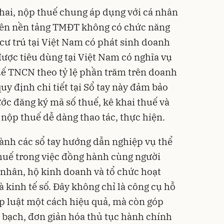
hai, nộp thuế chung áp dụng với cá nhân
rên nền tảng TMĐT không có chức năng
cư trú tại Việt Nam có phát sinh doanh
được tiêu dùng tại Việt Nam có nghĩa vụ
uế TNCN theo tỷ lệ phần trăm trên doanh
uy định chi tiết tại Sổ tay này đảm bảo
ước đăng ký mã số thuế, kê khai thuế và
nộp thuế dễ dàng thao tác, thực hiện.
ành các sổ tay hướng dẫn nghiệp vụ thể
huế trong việc đồng hành cùng người
á nhân, hộ kinh doanh và tổ chức hoạt
 kinh tế số. Đây không chỉ là công cụ hỗ
áp luật một cách hiệu quả, mà còn góp
 bạch, đơn giản hóa thủ tục hành chính