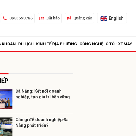
English
0985698786
Đặt báo
Quảng cáo
G KHOÁN
DU LỊCH
KINH TẾ ĐỊA PHƯƠNG
CÔNG NGHỆ
Ô TÔ - XE MÁY
IẾP
Đà Nẵng: Kết nối doanh
nghiệp, tạo giá trị bền vững
ửi
Cần gì để doanh nghiệp Đà
Nẵng phát triển?