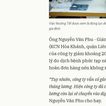
Việc thưởng Tết được xem là động lực đ
gia đình.
Ông Nguyễn Văn Phu - Giá
(KCN Hòa Khánh, quận Liên
của công ty giảm khoảng 20 
lý do dịch bệnh phức tạp nê
hoãn đơn hàng nên không x
“
Tuy nhiên, công ty vẫn cố gắ
tháng lương. Hiện công ty đã 
lương còn lại sẽ chuyển vào d
Nguyễn Văn Phu cho hay.