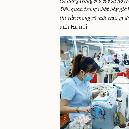
tôi đang trông
chờ các sự hỗ t
điều q
uan trọng nhất bây giờ l
thì vẫn mong có một chút gì đ
anh Hà nói.