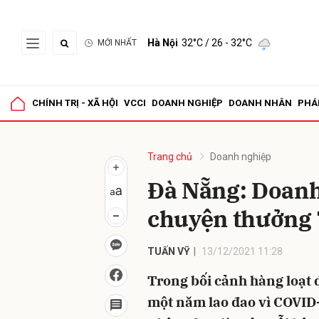
Hà Nội
32°C
/ 26 - 32°C
MỚI NHẤT
Gửi 
CHÍNH TRỊ - XÃ HỘI
VCCI
DOANH NGHIỆP
DOANH NHÂN
PHÁ
Trang chủ
Doanh nghiệp
Đà Nẵng: Doanh
chuyện thưởng 
TUẤN VỸ
13/12/2021 11:28
Trong bối cảnh hàng loạt 
một năm lao đao vì COVID-