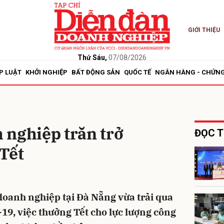
GIỚI THIỆU
bình luận
Thứ Sáu,
07/08/2026
P LUẬT
KHỞI NGHIỆP
BẤT ĐỘNG SẢN
QUỐC TẾ
NGÂN HÀNG - CHỨN
 nghiệp trăn trở
ĐỌC T
Tết
Hủy
G
doanh nghiệp tại Đà Nẵng vừa trải qua
19, việc thưởng Tết cho lực lượng công