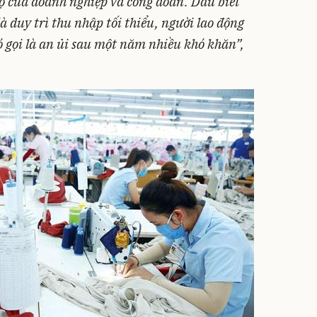
rợ của doanh nghiệp và công đoàn. Dẫu biết
à duy trì thu nhập tối thiểu,
người lao động
ó gọi là an ủi sau một năm nhiều khó khăn
”,