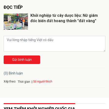
ĐỌC TIẾP
Khởi nghiệp từ cây dược liệu: Nữ giám
đốc biến đất hoang thành "đất vàng"
Gửi bình luận
(0) Bình luận
Xếp theo:
Số người thích
Thời gian
XEM THÊM KHỞI NGHIỆP QUỐC GIA