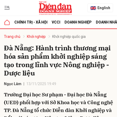
English
CHÍNH TRỊ - XÃ HỘI
VCCI
DOANH NGHIỆP
DOANH NH
bình luận
Trang chủ
Khởi nghiệp
Khởi nghiệp quốc gia
Đà Nẵng: Hành trình thương mại
hóa sản phẩm khởi nghiệp sáng
tạo trong lĩnh vực Nông nghiệp -
Dược liệu
Ngọc Lâm
13/11/2025 19:49
Hủy
G
Trường Đại học Sư phạm - Đại học Đà Nẵng
(UED) phối hợp với Sở Khoa học và Công nghệ
TP. Đà Nẵng tổ chức Diễn đàn Khởi nghiệp và