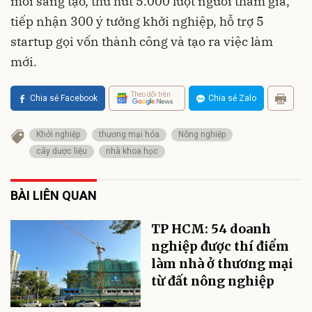
mới sáng tạo, thu hút 5.000 lượt người tham gia,
tiếp nhận 300 ý tưởng khởi nghiệp, hỗ trợ 5
startup gọi vốn thành công và tạo ra việc làm
mới.
Theo dõi trên
Chia sẻ Facebook
Chia sẻ Zalo
Khởi nghiệp
thương mại hóa
Nông nghiệp
cây dược liệu
nhà khoa học
BÀI LIÊN QUAN
TP HCM: 54 doanh
nghiệp được thí điểm
làm nhà ở thương mại
từ đất nông nghiệp