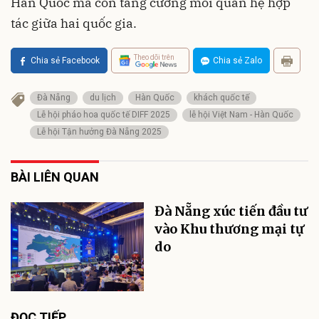
Hàn Quốc mà còn tăng cường mối quan hệ hợp
tác giữa hai quốc gia.
Theo dõi trên
Chia sẻ Facebook
Chia sẻ Zalo
Đà Nẵng
du lịch
Hàn Quốc
khách quốc tế
Lễ hội pháo hoa quốc tế DIFF 2025
lễ hội Việt Nam - Hàn Quốc
Lễ hội Tận hưởng Đà Nẵng 2025
BÀI LIÊN QUAN
Đà Nẵng xúc tiến đầu tư
vào Khu thương mại tự
do
ĐỌC TIẾP