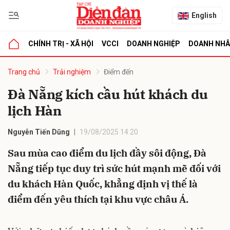
English
CHÍNH TRỊ - XÃ HỘI
VCCI
DOANH NGHIỆP
DOANH NH
bình luận
Trang chủ
Trải nghiệm
Điểm đến
Đà Nẵng kích cầu hút khách du
lịch Hàn
Nguyễn Tiến Dũng
19/08/2025 14:20
Sau mùa cao điểm du lịch đầy sôi động, Đà
Nẵng tiếp tục duy trì sức hút mạnh mẽ đối với
Hủy
G
du khách Hàn Quốc, khẳng định vị thế là
điểm đến yêu thích tại khu vực châu Á.