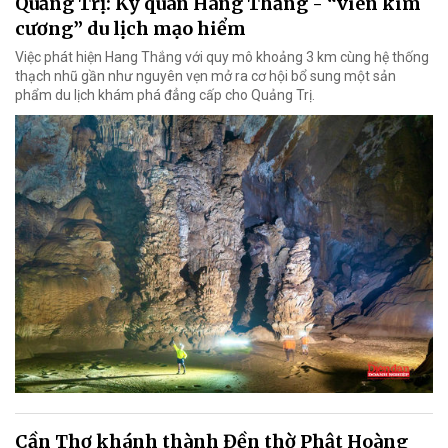
Quảng Trị: Kỳ quan Hang Thắng - “viên kim
cương” du lịch mạo hiểm
Việc phát hiện Hang Thắng với quy mô khoảng 3 km cùng hệ thống
thạch nhũ gần như nguyên vẹn mở ra cơ hội bổ sung một sản
phẩm du lịch khám phá đẳng cấp cho Quảng Trị.
Cần Thơ khánh thành Đền thờ Phật Hoàng