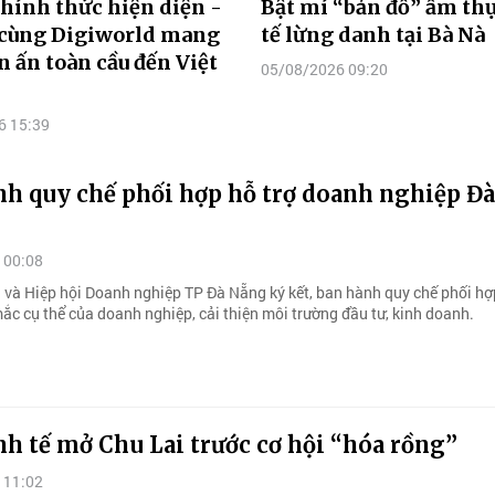
hính thức hiện diện -
Bật mí “bản đồ” ẩm th
 cùng Digiworld mang
tế lừng danh tại Bà Nà
n ấn toàn cầu đến Việt
05/08/2026 09:20
6 15:39
nh quy chế phối hợp hỗ trợ doanh nghiệp Đà
 00:08
h và Hiệp hội Doanh nghiệp TP Đà Nẵng ký kết, ban hành quy chế phối hợp
ắc cụ thể của doanh nghiệp, cải thiện môi trường đầu tư, kinh doanh.
h tế mở Chu Lai trước cơ hội “hóa rồng”
 11:02