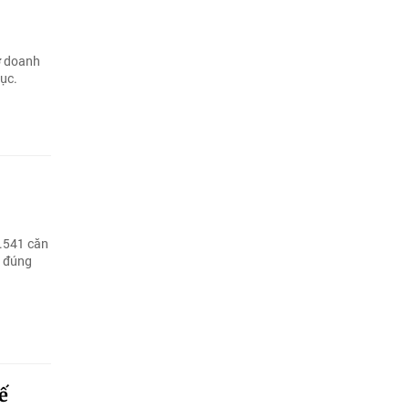
rợ doanh
tục.
9.541 căn
h đúng
ế