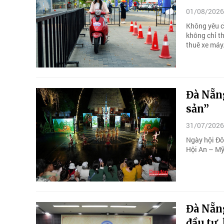
01/08/2026
Không yêu cầ
không chỉ th
thuê xe máy
Đà Nẵng
sản”
31/07/2026
Ngày hội Đô
Hội An – Mỹ
Đà Nẵn
đầu tư,