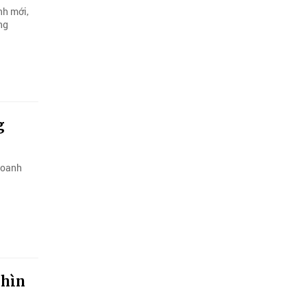
nh mới,
ng
g
doanh
nhìn