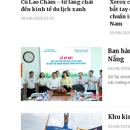
Cù Lao Chàm - từ làng chài
Xerox c
đến kinh tế du lịch xanh
bắt tay
chuẩn i
06/08/2026 02:03
Nam
05/08/202
Ban hà
Nẵng
04/08/2026
Sở Tài chín
các vướng m
Khu kin
03/08/2026