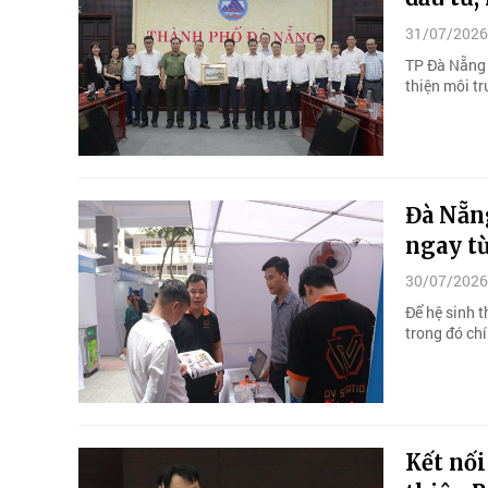
31/07/2026
TP Đà Nẵng 
thiện môi tr
Đà Nẵn
ngay từ
30/07/2026
Để hệ sinh t
trong đó chí
Kết nối