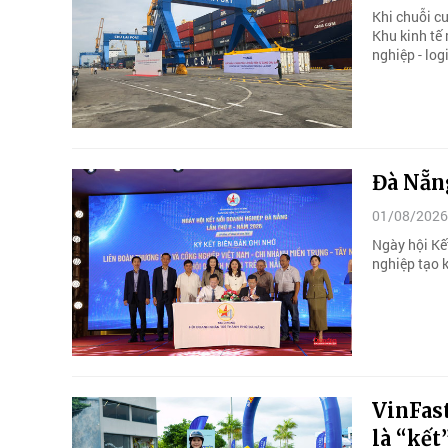
Khi chuỗi cu
Khu kinh tế
nghiệp - log
Đà Nẵng
01/08/2026
Ngày hội Kế
nghiệp tạo 
VinFast
là “kết