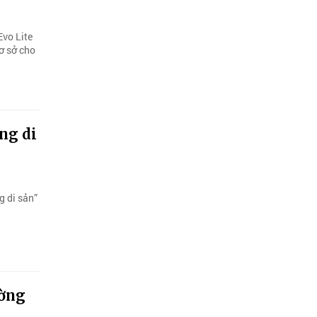
Evo Lite
cơ sở cho
ng di
g di sản”
ường