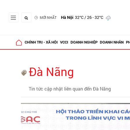
Hà Nội
32°C
/ 26 - 32°C
MỚI NHẤT
CHÍNH TRỊ - XÃ HỘI
VCCI
DOANH NGHIỆP
DOANH NHÂN
P
Đà Nãng
Tin tức cập nhật liên quan đến Đà Nãng