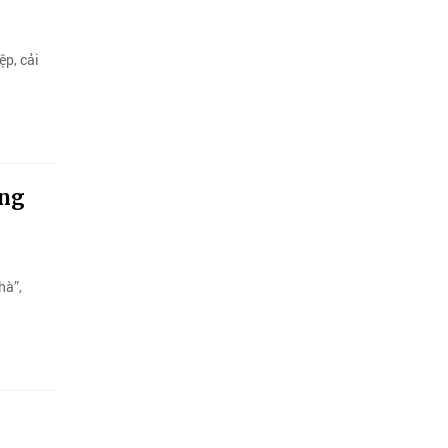
p, cải
ững
hà”,