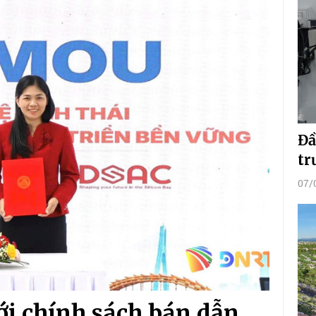
Đầ
tr
07/
ới chính sách bán dẫn,