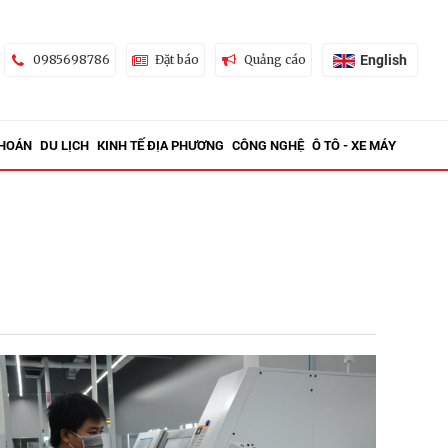
English
0985698786
Đặt báo
Quảng cáo
KHOÁN
DU LỊCH
KINH TẾ ĐỊA PHƯƠNG
CÔNG NGHỆ
Ô TÔ - XE MÁY