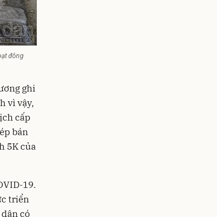
hoạt đông
hương ghi
 vì vậy,
ịch cấp
hép bán
h 5K của
OVID-19.
c triển
 dân có