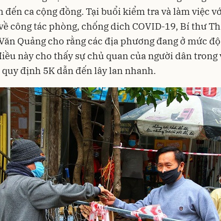
n đến ca cộng đồng. Tại buổi kiểm tra và làm việc vớ
ề công tác phòng, chống dich COVID-19, Bí thư T
Văn Quảng cho rằng các địa phương đang ở mức độ
 điều này cho thấy sự chủ quan của người dân trong 
 quy định 5K dẫn đến lây lan nhanh.