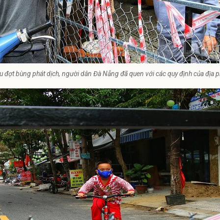
ều đợt bùng phát dịch, người dân Đà Nẵng đã quen với các quy định của địa 