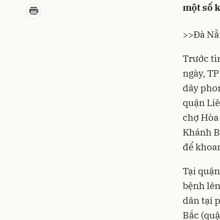
một số 
>>Đà Nẵn
Trước tì
ngày, TP
dây phon
quận Liê
chợ Hòa
Khánh Bắ
để khoan
Tại quận
bệnh lên
dân tại 
Bắc (quậ