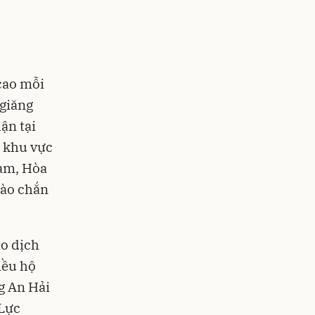
cao mỗi
 giăng
ận tại
ư khu vực
am, Hòa
rào chắn
o dịch
iều hộ
g An Hải
 Lực