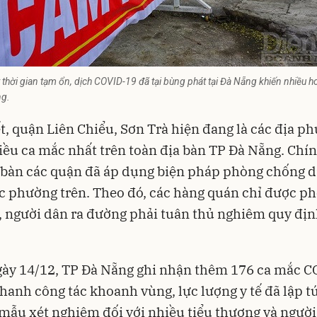
thời gian tạm ổn, dịch COVID-19 đã tại bùng phát tại Đà Nẵng khiến nhiều 
ng.
t, quận Liên Chiểu, Sơn Trà hiện đang là các địa p
ều ca mắc nhất trên toàn địa bàn TP Đà Nẵng. Chính
 bàn các quận đã áp dụng biện pháp phòng chống d
ác phường trên. Theo đó, các hàng quán chỉ được p
 người dân ra đường phải tuân thủ nghiêm quy địn
ày 14/12, TP Đà Nẵng ghi nhận thêm 176 ca mắc C
hanh công tác khoanh vùng, lực lượng y tế đã lập tứ
 mẫu xét nghiệm đối với nhiều tiểu thương và người