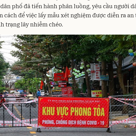
 dân phố đã tiến hành phân luồng, yêu cầu người d
n cách để việc lấy mẫu xét nghiệm được diễn ra an 
nh trạng lây nhiễm chéo.