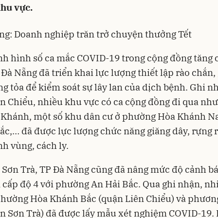
khu vực.
g: Doanh nghiệp trăn trở chuyện thưởng Tết
nh hình số ca mắc
COVID-19
trong cộng đồng tăng 
 Đà Nẵng đã triển khai lực lượng thiết lập rào chắn,
g tỏa để kiểm soát sự lây lan của dịch bệnh. Ghi nh
n Chiểu, nhiều khu vực có ca cộng đồng đi qua nh
 Khánh, một số khu dân cư ở phường Hòa Khánh N
c,… đã được lực lượng chức năng giăng dây, rựng 
h vùng, cách ly.
 Sơn Trà, TP Đà Nẵng cũng đã nâng mức độ cảnh bá
 cấp độ 4 với phường An Hải Bắc. Qua ghi nhận, nh
phường Hòa Khánh Bắc (quận Liên Chiểu) và phươn
n Sơn Trà) đã được lấy mẫu xét nghiệm COVID-19.