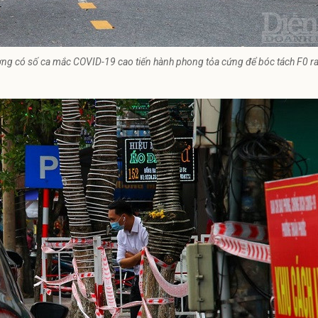
ng có số ca mắc COVID-19 cao tiến hành phong tỏa cứng để bóc tách F0 ra