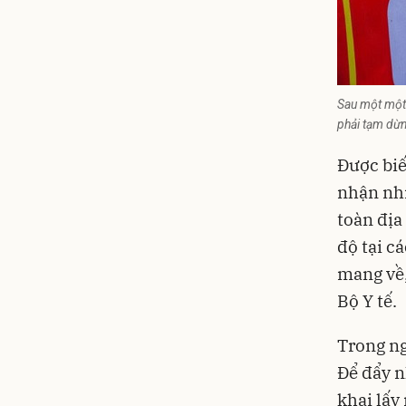
Sau một một 
phải tạm dừ
Được biế
nhận nhi
toàn địa
độ tại c
mang về,
Bộ Y tế.
Trong ng
Để đẩy n
khai lấy