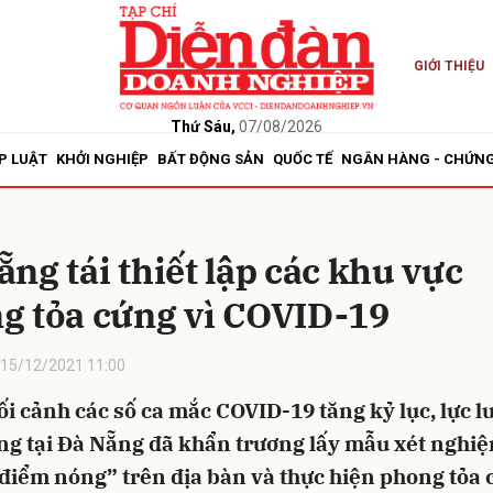
GIỚI THIỆU
bình luận
Thứ Sáu,
07/08/2026
P LUẬT
KHỞI NGHIỆP
BẤT ĐỘNG SẢN
QUỐC TẾ
NGÂN HÀNG - CHỨN
ng tái thiết lập các khu vực
g tỏa cứng vì COVID-19
15/12/2021 11:00
Hủy
G
i cảnh các số ca mắc COVID-19 tăng kỷ lục, lực l
ng tại Đà Nẵng đã khẩn trương lấy mẫu xét nghiệ
điểm nóng” trên địa bàn và thực hiện phong tỏa