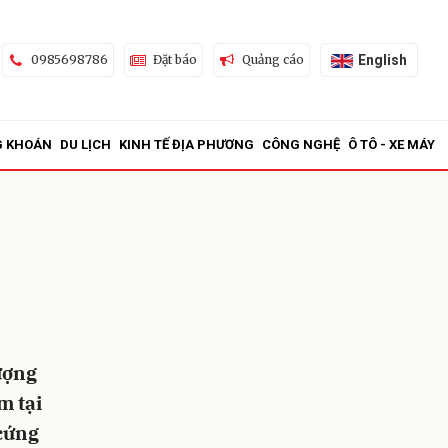
English
0985698786
Đặt báo
Quảng cáo
G KHOÁN
DU LỊCH
KINH TẾ ĐỊA PHƯƠNG
CÔNG NGHỆ
Ô TÔ - XE MÁY
ửi
ượng
m tại
 cứng