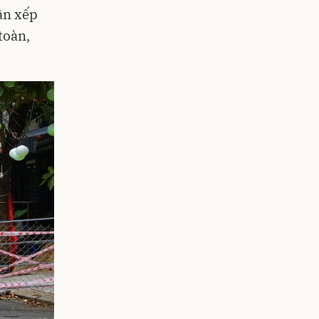
ân xếp
toàn,