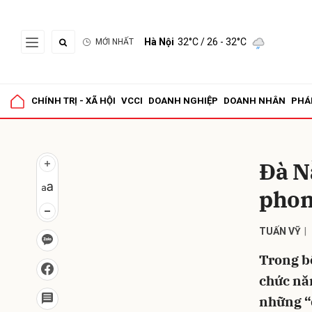
Hà Nội
32°C
/ 26 - 32°C
MỚI NHẤT
Gửi 
CHÍNH TRỊ - XÃ HỘI
VCCI
DOANH NGHIỆP
DOANH NHÂN
PHÁ
Đà Nẵ
phon
TUẤN VỸ
Trong bố
chức nă
những “