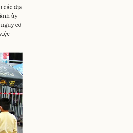
i các địa
hành ủy
 nguy cơ
việc