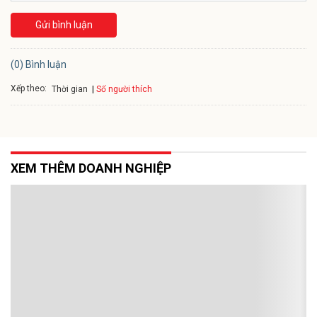
Gửi bình luận
(0) Bình luận
Xếp theo:
Số người thích
Thời gian
XEM THÊM DOANH NGHIỆP
Hội Doanh nhân trẻ Việt Nam khảo sát về
Giải thưởng Sao Vàng đất Việt 2026
Trung ương Hội Doanh nhân trẻ Việt Nam - Cơ quan thường trực
Giải thưởng Sao Vàng đất Việt - chính thức triển khai chương trình
khảo sát doanh nghiệp trên phạm vi toàn quốc.