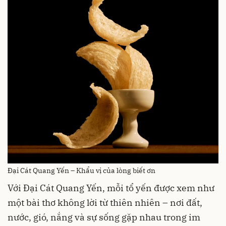
Đại Cát Quang Yến – Khẩu vị của lòng biết ơn
Với Đại Cát Quang Yến, mỗi tổ yến được xem như
một bài thơ không lời từ thiên nhiên – nơi đất,
nước, gió, nắng và sự sống gặp nhau trong im