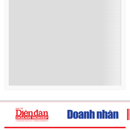
ROX Group triển khai nhiều hoạt động hỗ trợ
người trẻ
Trao học bổng cho sinh viên, tài trợ cho sân chơi trí tuệ, hỗ trợ tài
năng trẻ, hợp tác với các trường đại học hay chương trình đào tạo
thực chiến là những hoạt động ROX Group triển khai nhằm đồng
hành cùng học sinh, sinh viên và lao động trẻ.