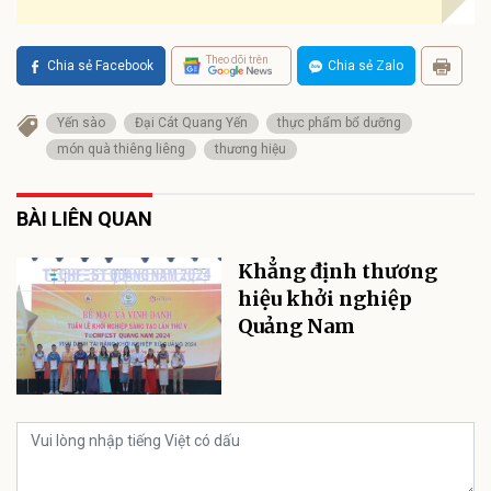
Theo dõi trên
Chia sẻ Facebook
Chia sẻ Zalo
Yến sào
Đại Cát Quang Yến
thực phẩm bổ dưỡng
món quà thiêng liêng
thương hiệu
BÀI LIÊN QUAN
Khẳng định thương
hiệu khởi nghiệp
Quảng Nam