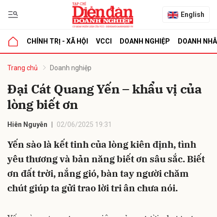
English
CHÍNH TRỊ - XÃ HỘI
VCCI
DOANH NGHIỆP
DOANH NH
bình luận
Trang chủ
Doanh nghiệp
Đại Cát Quang Yến – khẩu vị của
lòng biết ơn
Hiên Nguyễn
02/06/2025 19:31
Yến sào là kết tinh của lòng kiên định, tình
yêu thương và bản năng biết ơn sâu sắc. Biết
Hủy
G
ơn đất trời, nắng gió, bàn tay người chăm
chút giúp ta gửi trao lời tri ân chưa nói.