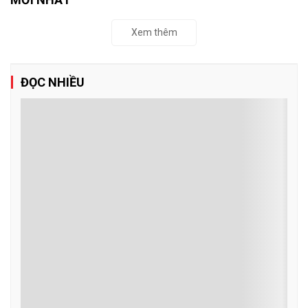
Doanh nghiệp trước cơ hội từ nền kinh tế bạc
Việt Nam đang bước vào giai đoạn già hóa dân số, mở ra nhu cầu
lớn về dịch vụ chăm sóc và công nghệ. Đây vừa là thách thức, vừa
là cơ hội để doanh nghiệp đầu tư, đổi mới sáng tạo và tham gia
phát triển nền kinh tế bạc.