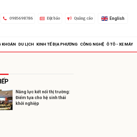
English
0985698786
Đặt báo
Quảng cáo
G KHOÁN
DU LỊCH
KINH TẾ ĐỊA PHƯƠNG
CÔNG NGHỆ
Ô TÔ - XE MÁY
IẾP
Năng lực kết nối thị trường:
Điểm tựa cho hệ sinh thái
ửi
khởi nghiệp