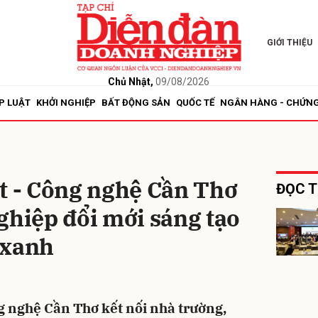
GIỚI THIỆU
bình luận
Chủ Nhật,
09/08/2026
P LUẬT
KHỞI NGHIỆP
BẤT ĐỘNG SẢN
QUỐC TẾ
NGÂN HÀNG - CHỨN
t - Công nghệ Cần Thơ
ĐỌC T
ghiệp đổi mới sáng tạo
Hủy
G
 xanh
g nghệ Cần Thơ kết nối nhà trường,