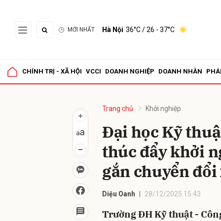
Hà Nội
36°C
/ 26 - 37°C
MỚI NHẤT
Gửi 
CHÍNH TRỊ - XÃ HỘI
VCCI
DOANH NGHIỆP
DOANH NHÂN
PHÁ
Trang chủ
Khởi nghiệp
Đại học Kỹ thuậ
thúc đẩy khởi n
gắn chuyển đổi
Diệu Oanh
28/12/2025 15:43
Trường ĐH Kỹ thuật - Côn