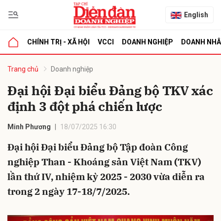
English
CHÍNH TRỊ - XÃ HỘI
VCCI
DOANH NGHIỆP
DOANH NH
bình luận
Trang chủ
Doanh nghiệp
Đại hội Đại biểu Đảng bộ TKV xác
định 3 đột phá chiến lược
Minh Phương
18/07/2025 16:30
Đại hội Đại biểu Đảng bộ Tập đoàn Công
nghiệp Than - Khoáng sản Việt Nam (TKV)
Hủy
G
lần thứ IV, nhiệm kỳ 2025 - 2030 vừa diễn ra
trong 2 ngày 17-18/7/2025.