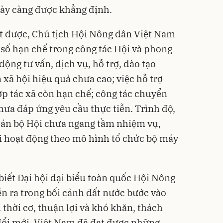
ày càng được khẳng định.
t được, Chủ tịch Hội Nông dân Việt Nam
 số hạn chế trong công tác Hội và phong
động tư vấn, dịch vụ, hỗ trợ, đào tạo
 xã hội hiệu quả chưa cao; việc hỗ trợ
hợp tác xã còn hạn chế; công tác chuyển
hưa đáp ứng yêu cầu thực tiễn. Trình độ,
cán bộ Hội chưa ngang tầm nhiệm vụ,
ai hoạt động theo mô hình tổ chức bộ máy
ết Đại hội đại biểu toàn quốc Hội Nông
ễn ra trong bối cảnh đất nước bước vào
 thời cơ, thuận lợi và khó khăn, thách
đổi mới, Việt Nam đã đạt được những