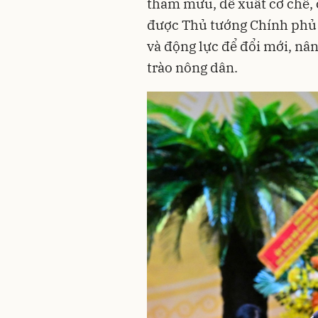
tham mưu, đề xuất cơ chế, 
được Thủ tướng Chính phủ q
và động lực để đổi mới, nâ
trào nông dân.