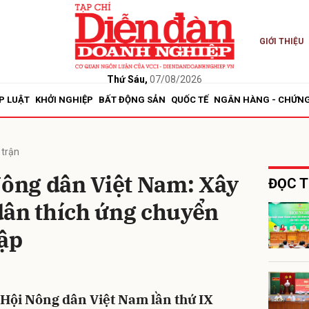
GIỚI THIỆU
bình luận
Thứ Sáu,
07/08/2026
P LUẬT
KHỞI NGHIỆP
BẤT ĐỘNG SẢN
QUỐC TẾ
NGÂN HÀNG - CHỨN
 trận
Nông dân Việt Nam: Xây
ĐỌC T
dân thích ứng chuyển
Hủy
G
hập
c Hội Nông dân Việt Nam lần thứ IX