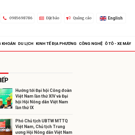
English
0985698786
Đặt báo
Quảng cáo
G KHOÁN
DU LỊCH
KINH TẾ ĐỊA PHƯƠNG
CÔNG NGHỆ
Ô TÔ - XE MÁY
IẾP
Hướng tới Đại hội Công đoàn
Việt Nam lần thứ XIV và Đại
ửi
hội Hội Nông dân Việt Nam
lần thứ IX
Phó Chủ tịch UBTW MTTQ
Việt Nam, Chủ tịch Trung
ương Hội Nông dân Việt Nam