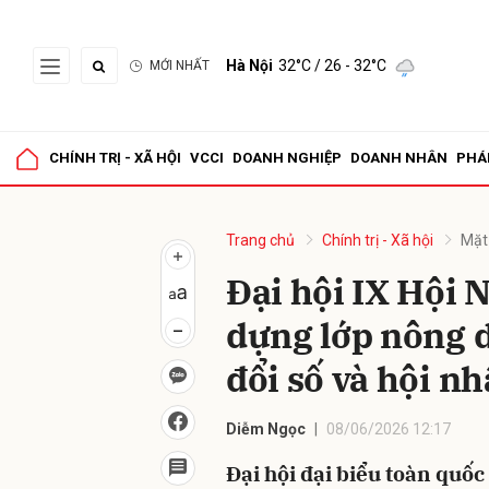
Hà Nội
32°C
/ 26 - 32°C
MỚI NHẤT
Gửi 
CHÍNH TRỊ - XÃ HỘI
VCCI
DOANH NGHIỆP
DOANH NHÂN
PHÁ
Trang chủ
Chính trị - Xã hội
Mặt
Đại hội IX Hội 
dựng lớp nông 
đổi số và hội n
Diễm Ngọc
08/06/2026 12:17
Đại hội đại biểu toàn quố