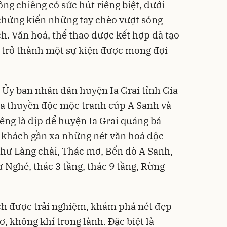
ồng chiêng có sức hút riêng biệt, dưới
hứng kiến những tay chèo vượt sóng
h. Văn hoá, thể thao được kết hợp đã tạo
 trở thành một sự kiện được mong đợi
 Ủy ban nhân dân huyện Ia Grai tỉnh Gia
đua thuyền độc mộc tranh cúp A Sanh và
êng là dịp để huyện Ia Grai quảng bá
u khách gần xa những nét văn hoá độc
như Làng chài, Thác mơ, Bến đò A Sanh,
 Nghé, thác 3 tầng, thác 9 tầng, Rừng
ách được trải nghiệm, khám phá nét đẹp
ơ, không khí trong lành. Đặc biệt là