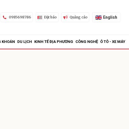
English
0985698786
Đặt báo
Quảng cáo
G KHOÁN
DU LỊCH
KINH TẾ ĐỊA PHƯƠNG
CÔNG NGHỆ
Ô TÔ - XE MÁY
ửi