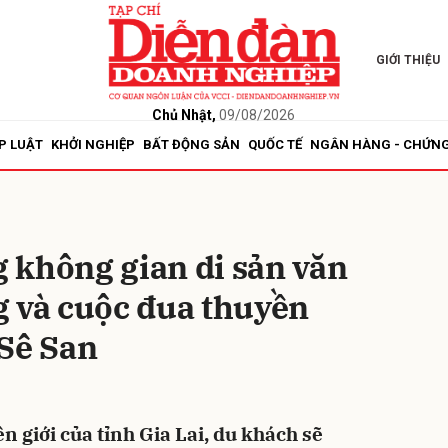
GIỚI THIỆU
bình luận
Chủ Nhật,
09/08/2026
P LUẬT
KHỞI NGHIỆP
BẤT ĐỘNG SẢN
QUỐC TẾ
NGÂN HÀNG - CHỨN
 không gian di sản văn
g và cuộc đua thuyền
Hủy
G
 Sê San
n giới của tỉnh Gia Lai, du khách sẽ