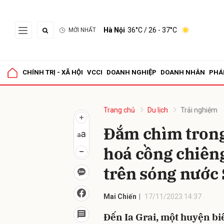
Hà Nội
36°C
/ 26 - 37°C
MỚI NHẤT
Gửi 
CHÍNH TRỊ - XÃ HỘI
VCCI
DOANH NGHIỆP
DOANH NHÂN
PHÁ
Trang chủ
Du lịch
Trải nghiệm
Đắm chìm trong
hoá cồng chiên
trên sóng nước
Mai Chiến
17/11/2023 14:37
Đến Ia Grai, một huyện biê