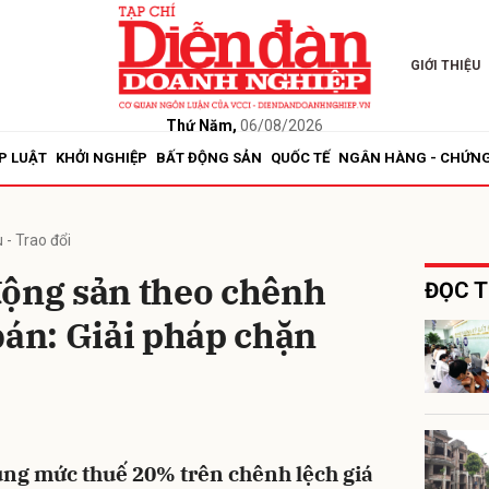
GIỚI THIỆU
bình luận
Thứ Năm,
06/08/2026
P LUẬT
KHỞI NGHIỆP
BẤT ĐỘNG SẢN
QUỐC TẾ
NGÂN HÀNG - CHỨN
 - Trao đổi
động sản theo chênh
ĐỌC T
bán: Giải pháp chặn
Hủy
G
ụng mức thuế 20% trên chênh lệch giá