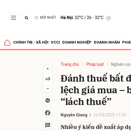
Hà Nội
32°C
/ 26 - 32°C
MỚI NHẤT
Gửi 
CHÍNH TRỊ - XÃ HỘI
VCCI
DOANH NGHIỆP
DOANH NHÂN
PHÁ
Trang chủ
Pháp luật
Nghiên cứu
Đánh thuế bất 
lệch giá mua – 
“lách thuế”
Nguyễn Giang
16/03/2025 11:05
Nhiều ý kiến đề xuất áp d