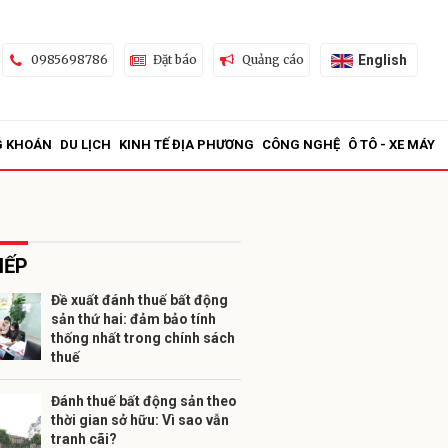
English
0985698786
Đặt báo
Quảng cáo
G KHOÁN
DU LỊCH
KINH TẾ ĐỊA PHƯƠNG
CÔNG NGHỆ
Ô TÔ - XE MÁY
IẾP
Đề xuất đánh thuế bất động
sản thứ hai: đảm bảo tính
ửi
thống nhất trong chính sách
thuế
Đánh thuế bất động sản theo
thời gian sở hữu: Vì sao vẫn
tranh cãi?