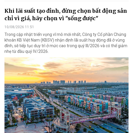
Khi lãi suất tạo đỉnh, đừng chọn bất động sản
chỉ vì giá, hãy chọn vì "sống được"
10/08/2026 11:51
Trong cập nhật triển vọng vĩ mô mới nhất, Công ty Cổ phần Chứng
khoán KB Việt Nam (KBSV) nhận định lãi suất huy động đã ở vùng
đỉnh, sẽ tiếp tục duy trì ở mức cao trong quý III/2026 và có thể giảm
nhẹ từ đầu quý IV/2026.