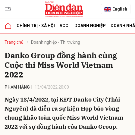
English
CHÍNH TRỊ - XÃ HỘI
VCCI
DOANH NGHIỆP
DOANH NH
bình luận
Trang chủ
Doanh nghiệp - Thị trường
Danko Group đồng hành cùng
Cuộc thi Miss World Vietnam
2022
PHẠM HẰNG
13/04/2022 20:00
Ngày 13/4/2022, tại KĐT Danko City (Thái
Hủy
G
Nguyên) đã diễn ra sự kiện Họp báo Vòng
chung khảo toàn quốc Miss World Vietnam
2022 với sự đồng hành của Danko Group.