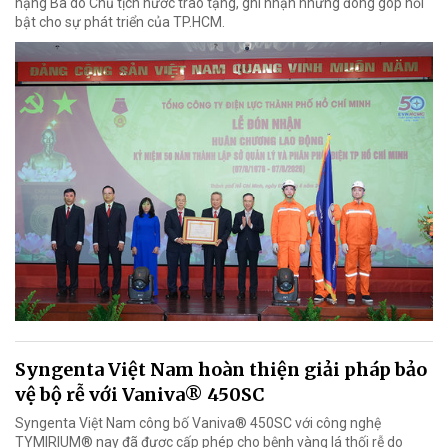
hạng Ba do Chủ tịch nước trao tặng, ghi nhận những đóng góp nổi
bật cho sự phát triển của TP.HCM.
Syngenta Việt Nam hoàn thiện giải pháp bảo
vệ bộ rễ với Vaniva® 450SC
Syngenta Việt Nam công bố Vaniva® 450SC với công nghệ
TYMIRIUM® nay đã được cấp phép cho bệnh vàng lá thối rễ do