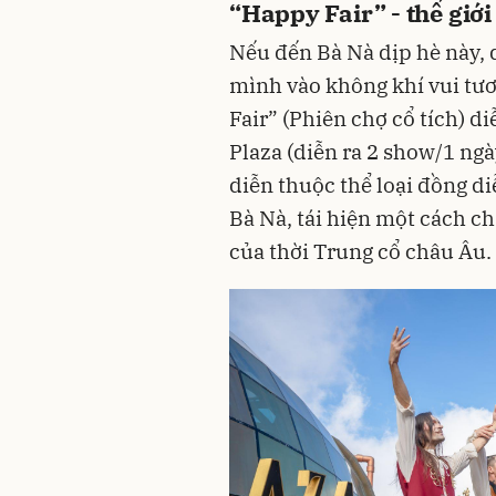
“Happy Fair” - thế giới
Nếu đến Bà Nà dịp hè này, 
mình vào không khí vui tươ
Fair” (Phiên chợ cổ tích) d
Plaza (diễn ra 2 show/1 ngà
diễn thuộc thể loại đồng di
Bà Nà, tái hiện một cách c
của thời Trung cổ châu Âu.