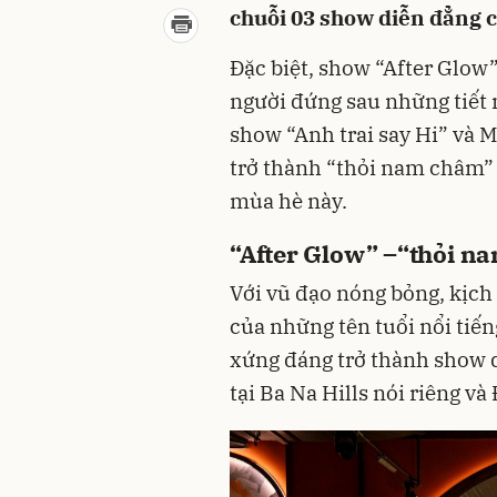
chuỗi 03 show diễn đẳng c
Đặc biệt, show “After Glow”
người đứng sau những tiết
show “Anh trai say Hi” và 
trở thành “thỏi nam châm” 
mùa hè này.
“After Glow” –“thỏi n
Với vũ đạo nóng bỏng, kịch 
của những tên tuổi nổi tiếng
xứng đáng trở thành show 
tại Ba Na Hills nói riêng v