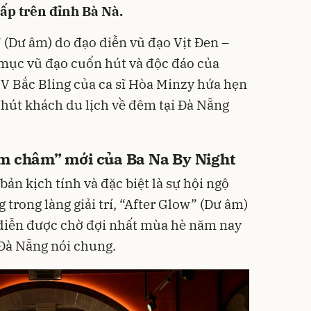
ấp trên đỉnh Bà Nà.
 (Dư âm) do đạo diễn vũ đạo Vịt Đen –
 mục vũ đạo cuốn hút và độc đáo của
MV Bắc Bling của ca sĩ Hòa Minzy hứa hẹn
hút khách du lịch về đêm tại Đà Nẵng
am châm” mới của Ba Na By Night
bản kịch tính và đặc biệt là sự hội ngộ
 trong làng giải trí, “After Glow” (Dư âm)
diễn được chờ đợi nhất mùa hè năm nay
à Đà Nẵng nói chung.