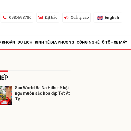
English
0985698786
Đặt báo
Quảng cáo
G KHOÁN
DU LỊCH
KINH TẾ ĐỊA PHƯƠNG
CÔNG NGHỆ
Ô TÔ - XE MÁY
IẾP
Sun World Ba Na Hills sẽ hội
ngộ muôn sắc hoa dịp Tết Ất
ửi
Tỵ