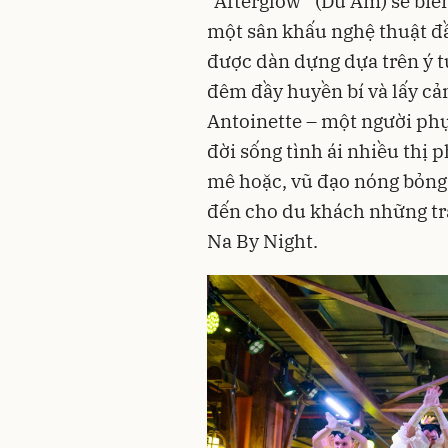
“Afterglow” (Dư Âm) sẽ biế
một sân khấu nghệ thuật đầ
được dàn dựng dựa trên ý t
đêm đầy huyền bí và lấy c
Antoinette – một người phụ
đời sống tình ái nhiều thị
mê hoặc, vũ đạo nóng bỏng 
đến cho du khách những tr
Na By Night.