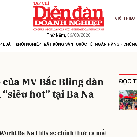
GIỚI THIỆU
bình luận
Thứ Năm,
06/08/2026
P LUẬT
KHỞI NGHIỆP
BẤT ĐỘNG SẢN
QUỐC TẾ
NGÂN HÀNG - CHỨN
o của MV Bắc Bling dàn
ĐỌC T
“siêu hot” tại Ba Na
Hủy
G
World Ba Na Hills sẽ chính thức ra mắt