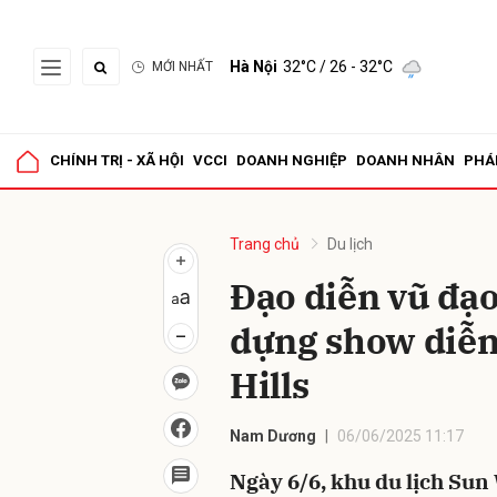
Hà Nội
32°C
/ 26 - 32°C
MỚI NHẤT
Gửi 
CHÍNH TRỊ - XÃ HỘI
VCCI
DOANH NGHIỆP
DOANH NHÂN
PHÁ
Trang chủ
Du lịch
Đạo diễn vũ đạ
dựng show diễn 
Hills
Nam Dương
06/06/2025 11:17
Ngày 6/6, khu du lịch Sun 