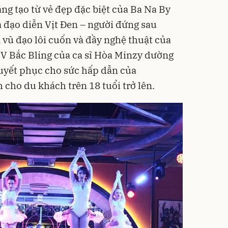
g tạo từ vẻ đẹp đặc biệt của Ba Na By
ủa đạo diễn Vịt Đen – người đứng sau
vũ đạo lôi cuốn và đầy nghệ thuật của
MV Bắc Bling của ca sĩ Hòa Minzy dường
uyết phục cho sức hấp dẫn của
 cho du khách trên 18 tuổi trở lên.