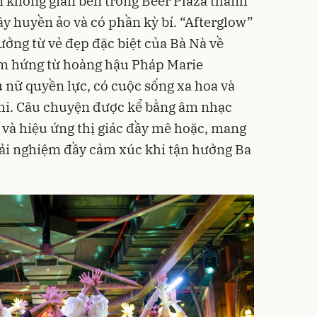
n không gian bên trong Beer Plaza thành
y huyền ảo và có phần kỳ bí. “Afterglow”
ưởng từ vẻ đẹp đặc biệt của Bà Nà về
ảm hứng từ hoàng hậu Pháp Marie
 nữ quyền lực, có cuộc sống xa hoa và
 phi. Câu chuyện được kể bằng âm nhạc
và hiệu ứng thị giác đầy mê hoặc, mang
ải nghiệm đầy cảm xúc khi tận hưởng Ba