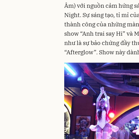
Âm) với nguồn cảm hứng sán
Night. Sự sáng tạo, tỉ mỉ c
thành công của những màn 
show “Anh trai say Hi” và 
như là sự bảo chứng đầy th
“Afterglow”. Show này dành