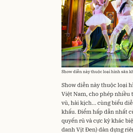
Show diễn này thuộc loại hình sân k
Show diễn này thuộc loại h
Việt Nam, cho phép nhiều t
vũ, hài kịch… cùng biểu di
khấu. Điểm hấp dẫn nhất củ
quyến rũ và cực kỳ khác biệt
danh Vịt Đen) dàn dựng riê