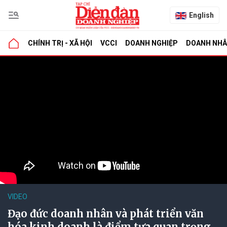
English
CHÍNH TRỊ - XÃ HỘI
VCCI
DOANH NGHIỆP
DOANH NH
VIDEO
Đạo đức doanh nhân và phát triển văn
hóa kinh doanh là điểm tựa quan trọng.