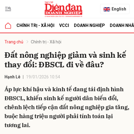
English
CHÍNH TRỊ - XÃ HỘI
VCCI
DOANH NGHIỆP
DOANH NH
bình luận
Trang chủ
Chính trị - Xã hội
Đất nông nghiệp giảm và sinh kế
thay đổi: ĐBSCL đi về đâu?
Hạnh Lê
19/01/2026 10:54
Áp lực khí hậu và kinh tế đang tái định hình
ĐBSCL, khiến sinh kế người dân biến đổi,
Hủy
G
chênh lệch tiếp cận đất nông nghiệp gia tăng,
buộc hàng triệu người phải tính toán lại
tương lai.