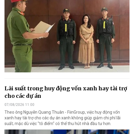
Lãi suất trong huy động vốn xanh hay tài trợ
cho các dự án
07/08/2026 11:00
Theo ông Nguyễn Quang Thuân - FiinGroup, việc huy động vốn
xanh hay tài trợ cho các dự án xanh không giúp giảm chi phí lãi
suất; mặc dù việc "tô điểm" có thể thu hút nhà đầu tư hơn.