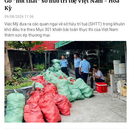
Gỡ “nút thắt” sở hữu trí tuệ Việt Nam - Hoa
Kỳ
09/08/2026 11:06
Việc Mỹ đưa ra các quan ngại về sở hữu trí tuệ (SHTT) trong khuôn
khổ điều tra theo Mục 301 khiến bài toán thực thi của Việt Nam
thêm sức ép thương mại.