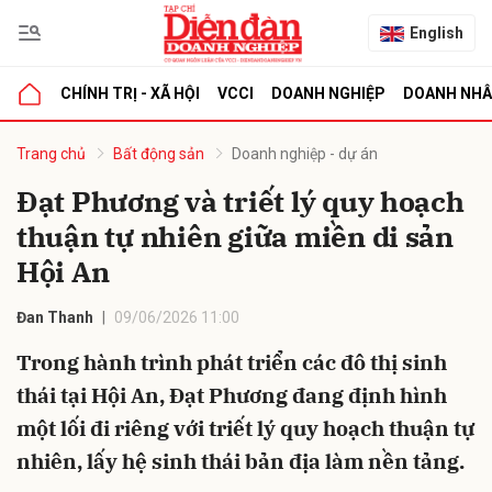
English
CHÍNH TRỊ - XÃ HỘI
VCCI
DOANH NGHIỆP
DOANH NH
bình luận
Trang chủ
Bất động sản
Doanh nghiệp - dự án
Đạt Phương và triết lý quy hoạch
thuận tự nhiên giữa miền di sản
Hội An
Đan Thanh
09/06/2026 11:00
Trong hành trình phát triển các đô thị sinh
Hủy
G
thái tại Hội An, Đạt Phương đang định hình
một lối đi riêng với triết lý quy hoạch thuận tự
nhiên, lấy hệ sinh thái bản địa làm nền tảng.