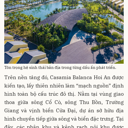
Tôn trọng hệ sinh thái bản địa trong từng dấu ấn phát triển.
Trên nền tảng đó, Casamia Balanca Hoi An được
kiến tạo, lấy thiên nhiên làm “mạch nguồn” định
hình toàn bộ cấu trúc đô thị. Nằm tại vùng giao
thoa giữa sông Cổ Cò, sông Thu Bồn, Trường
Giang và vịnh biển Cửa Đại, dự án sở hữu địa
hình chuyển tiếp giữa sông và biển đặc trưng. Tại
đây, các phân khu và kênh rạch nội khu được