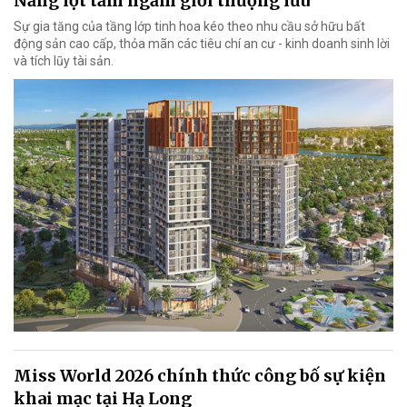
Nẵng lọt tầm ngắm giới thượng lưu
Sự gia tăng của tầng lớp tinh hoa kéo theo nhu cầu sở hữu bất
động sản cao cấp, thỏa mãn các tiêu chí an cư - kinh doanh sinh lời
và tích lũy tài sản.
Miss World 2026 chính thức công bố sự kiện
khai mạc tại Hạ Long