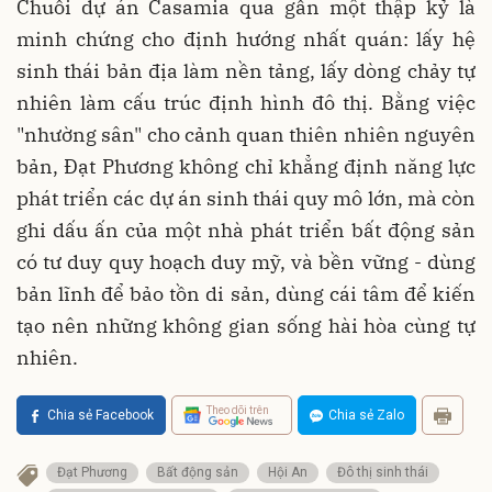
Chuỗi dự án Casamia qua gần một thập kỷ là
minh chứng cho định hướng nhất quán: lấy hệ
sinh thái bản địa làm nền tảng, lấy dòng chảy tự
nhiên làm cấu trúc định hình đô thị. Bằng việc
"nhường sân" cho cảnh quan thiên nhiên nguyên
bản, Đạt Phương không chỉ khẳng định năng lực
phát triển các dự án sinh thái quy mô lớn, mà còn
ghi dấu ấn của một nhà phát triển bất động sản
có tư duy quy hoạch duy mỹ, và bền vững - dùng
bản lĩnh để bảo tồn di sản, dùng cái tâm để kiến
tạo nên những không gian sống hài hòa cùng tự
nhiên.
Theo dõi trên
Chia sẻ Facebook
Chia sẻ Zalo
Đạt Phương
Bất động sản
Hội An
Đô thị sinh thái