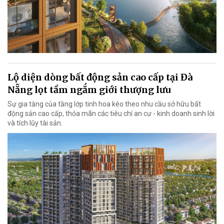
Lộ diện dòng bất động sản cao cấp tại Đà
Nẵng lọt tầm ngắm giới thượng lưu
Sự gia tăng của tầng lớp tinh hoa kéo theo nhu cầu sở hữu bất
động sản cao cấp, thỏa mãn các tiêu chí an cư - kinh doanh sinh lời
và tích lũy tài sản.