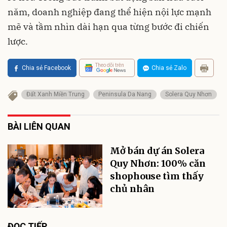
năm, doanh nghiệp đang thể hiện nội lực mạnh
mẽ và tầm nhìn dài hạn qua từng bước đi chiến
lược.
Theo dõi trên
Chia sẻ Facebook
Chia sẻ Zalo
Đất Xanh Miền Trung
Peninsula Da Nang
Solera Quy Nhơn
BÀI LIÊN QUAN
Mở bán dự án Solera
Quy Nhơn: 100% căn
shophouse tìm thấy
chủ nhân
ĐỌC TIẾP