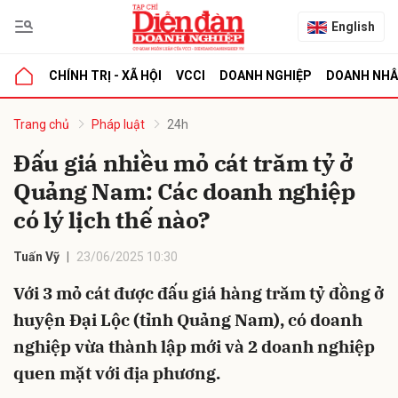
English
CHÍNH TRỊ - XÃ HỘI
VCCI
DOANH NGHIỆP
DOANH NH
bình luận
Trang chủ
Pháp luật
24h
Đấu giá nhiều mỏ cát trăm tỷ ở
Quảng Nam: Các doanh nghiệp
có lý lịch thế nào?
Tuấn Vỹ
23/06/2025 10:30
Với 3 mỏ cát được đấu giá hàng trăm tỷ đồng ở
Hủy
G
huyện Đại Lộc (tỉnh Quảng Nam), có doanh
nghiệp vừa thành lập mới và 2 doanh nghiệp
quen mặt với địa phương.