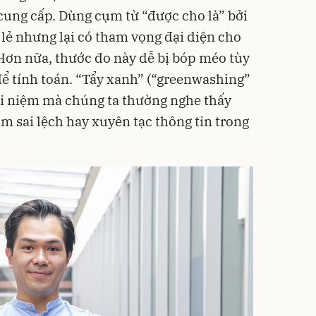
cung cấp. Dùng cụm từ “được cho là” bởi
 lẻ nhưng lại có tham vọng đại diện cho
 Hơn nữa, thước đo này dễ bị bóp méo tùy
ể tính toán. “
Tẩy xanh
” (“greenwashing”
ái niệm mà chúng ta thường nghe thấy
m sai lệch hay xuyên tạc thông tin trong