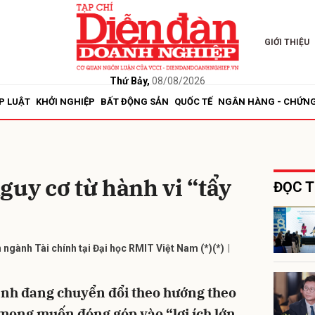
GIỚI THIỆU
bình luận
Thứ Bảy,
08/08/2026
P LUẬT
KHỞI NGHIỆP
BẤT ĐỘNG SẢN
QUỐC TẾ
NGÂN HÀNG - CHỨN
guy cơ từ hành vi “tẩy
ĐỌC T
Hủy
G
ngành Tài chính tại Đại học RMIT Việt Nam (*)(*)
anh đang chuyển đổi theo hướng theo
 mong muốn đóng góp vào “lợi ích lớn