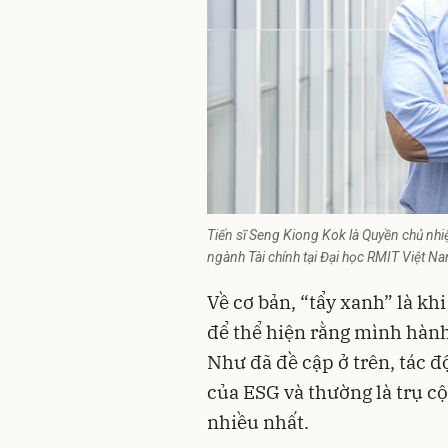
Tiến sĩ Seng Kiong Kok là Quyền chủ nh
ngành Tài chính tại Đại học RMIT Việt N
Về cơ bản, “tẩy xanh” là kh
để thể hiện rằng mình hành
Như đã đề cập ở trên, tác đ
của ESG và thường là trụ c
nhiều nhất.