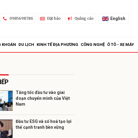
English
0985698786
Đặt báo
Quảng cáo
G KHOÁN
DU LỊCH
KINH TẾ ĐỊA PHƯƠNG
CÔNG NGHỆ
Ô TÔ - XE MÁY
IẾP
Tăng tốc đầu tư vào giai
đoạn chuyển mình của Việt
ửi
Nam
Đầu tư ESG và số hoá tạo lợi
thế cạnh tranh bền vững