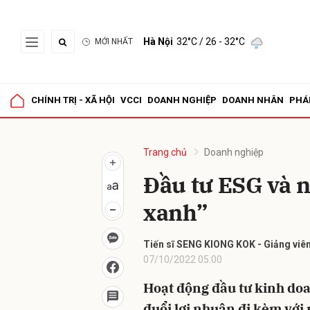
Hà Nội
32°C
/ 26 - 32°C
MỚI NHẤT
Gửi 
CHÍNH TRỊ - XÃ HỘI
VCCI
DOANH NGHIỆP
DOANH NHÂN
PHÁ
Trang chủ
Doanh nghiệp
Đầu tư ESG và n
xanh”
Tiến sĩ SENG KIONG KOK - Giảng viên 
07/10/2022 05:00
Hoạt động đầu tư kinh do
đuổi lợi nhuận đi kèm với