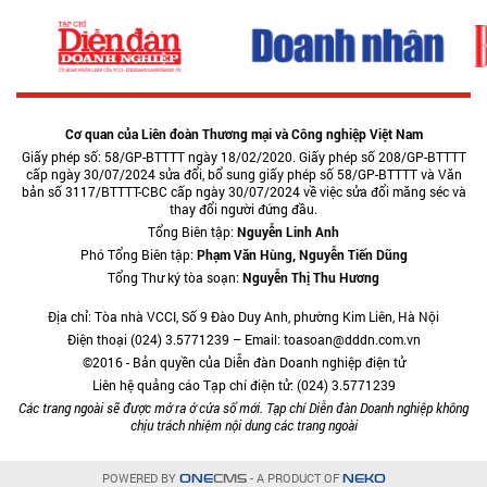
Cơ quan của Liên đoàn Thương mại và Công nghiệp Việt Nam
Giấy phép số: 58/GP-BTTTT ngày 18/02/2020. Giấy phép số 208/GP-BTTTT
cấp ngày 30/07/2024 sửa đổi, bổ sung giấy phép số 58/GP-BTTTT và Văn
bản số 3117/BTTTT-CBC cấp ngày 30/07/2024 về việc sửa đổi măng séc và
thay đổi người đứng đầu.
Tổng Biên tập:
Nguyễn Linh Anh
Phó Tổng Biên tập:
Phạm Văn Hùng, Nguyễn Tiến Dũng
Tổng Thư ký tòa soạn:
Nguyễn Thị Thu Hương
Địa chỉ: Tòa nhà VCCI, Số 9 Đào Duy Anh, phường Kim Liên, Hà Nội
Điện thoại (024) 3.5771239 – Email: toasoan@dddn.com.vn
©2016 - Bản quyền của Diễn đàn Doanh nghiệp điện tử
Liên hệ quảng cáo Tạp chí điện tử: (024) 3.5771239
Các trang ngoài sẽ được mở ra ở cửa sổ mới. Tạp chí Diễn đàn Doanh nghiệp không
chịu trách nhiệm nội dung các trang ngoài
POWERED BY
- A PRODUCT OF
ONE
CMS
NEKO