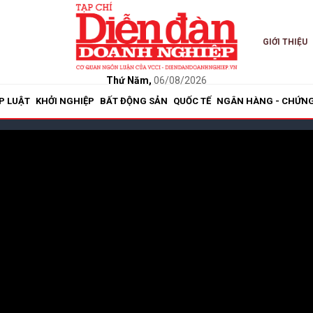
GIỚI THIỆU
Thứ Năm,
06/08/2026
P LUẬT
KHỞI NGHIỆP
BẤT ĐỘNG SẢN
QUỐC TẾ
NGÂN HÀNG - CHỨN