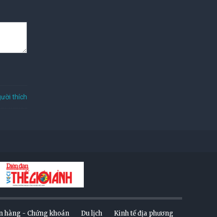
ười thích
n hàng - Chứng khoán
Du lịch
Kinh tế địa phương