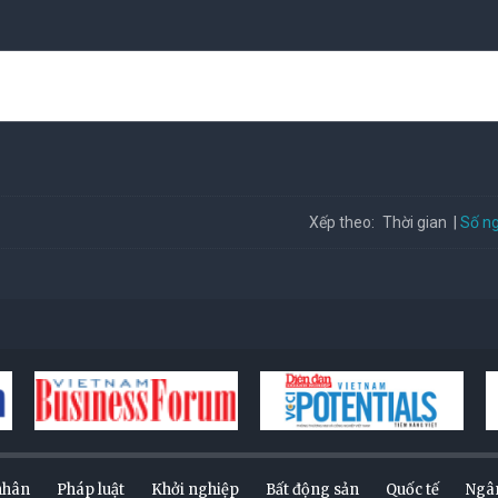
Số ng
Xếp theo:
Thời gian
nhân
Pháp luật
Khởi nghiệp
Bất động sản
Quốc tế
Ngâ