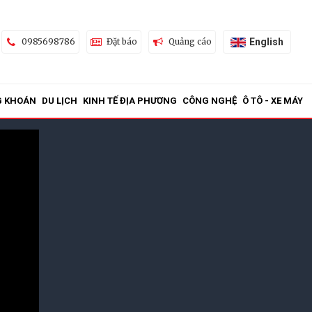
English
0985698786
Đặt báo
Quảng cáo
G KHOÁN
DU LỊCH
KINH TẾ ĐỊA PHƯƠNG
CÔNG NGHỆ
Ô TÔ - XE MÁY