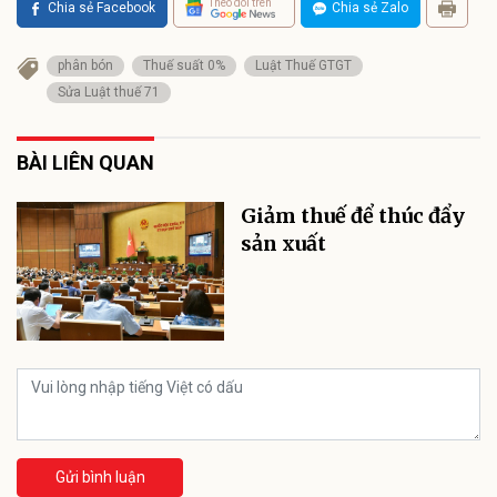
Theo dõi trên
Chia sẻ Facebook
Chia sẻ Zalo
phân bón
Thuế suất 0%
Luật Thuế GTGT
Sửa Luật thuế 71
BÀI LIÊN QUAN
Giảm thuế để thúc đẩy
sản xuất
Gửi bình luận