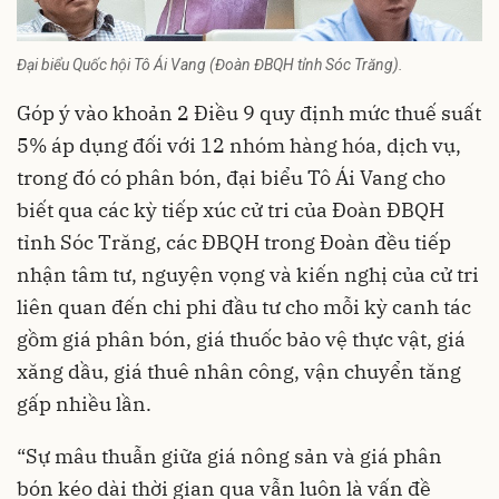
Đại biểu Quốc hội Tô Ái Vang (Đoàn ĐBQH tỉnh Sóc Trăng).
Góp ý vào khoản 2 Điều 9 quy định mức thuế suất
5% áp dụng đối với 12 nhóm hàng hóa, dịch vụ,
trong đó có phân bón, đại biểu Tô Ái Vang cho
biết qua các kỳ tiếp xúc cử tri của Đoàn ĐBQH
tỉnh Sóc Trăng, các ĐBQH trong Đoàn đều tiếp
nhận tâm tư, nguyện vọng và kiến nghị của cử tri
liên quan đến chi phi đầu tư cho mỗi kỳ canh tác
gồm giá phân bón, giá thuốc bảo vệ thực vật, giá
xăng dầu, giá thuê nhân công, vận chuyển tăng
gấp nhiều lần.
“Sự mâu thuẫn giữa giá nông sản và giá phân
bón kéo dài thời gian qua vẫn luôn là vấn đề