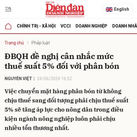
English
CHÍNH TRỊ - XÃ HỘI
VCCI
DOANH NGHIỆP
DOANH NH
bình luận
Trang chủ
Pháp luật
ĐBQH đề nghị cân nhắc mức
thuế suất 5% đối với phân bón
NGUYỄN VIỆT
24/06/2024 16:52
Việc chuyển mặt hàng phân bón từ không
chịu thuế sang đối tượng phải chịu thuế suất
Hủy
G
5% sẽ tăng áp lực cho nông dân trong điều
kiện ngành nông nghiệp luôn phải chịu
nhiều tổn thương nhất.