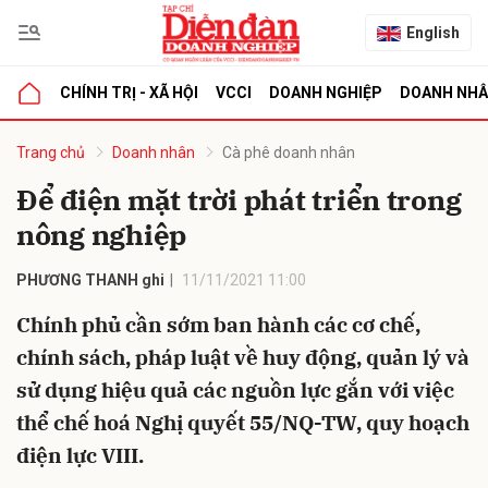
English
CHÍNH TRỊ - XÃ HỘI
VCCI
DOANH NGHIỆP
DOANH NH
bình luận
Trang chủ
Doanh nhân
Cà phê doanh nhân
Để điện mặt trời phát triển trong
nông nghiệp
PHƯƠNG THANH ghi
11/11/2021 11:00
Chính phủ cần sớm ban hành các cơ chế,
chính sách, pháp luật về huy động, quản lý và
Hủy
G
sử dụng hiệu quả các nguồn lực gắn với việc
thể chế hoá Nghị quyết 55/NQ-TW, quy hoạch
điện lực VIII.