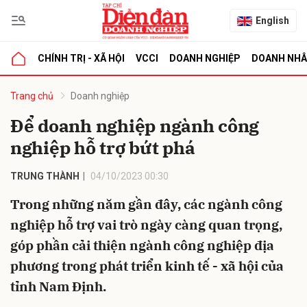
English
CHÍNH TRỊ - XÃ HỘI
VCCI
DOANH NGHIỆP
DOANH NH
bình luận
Trang chủ
Doanh nghiệp
Để doanh nghiệp ngành công
nghiệp hỗ trợ bứt phá
TRUNG THÀNH
04/10/2023 00:30
Trong những năm gần đây, các ngành công
nghiệp hỗ trợ vai trò ngày càng quan trọng,
Hủy
G
góp phần cải thiện ngành công nghiệp địa
phương trong phát triển kinh tế - xã hội của
tỉnh Nam Định.