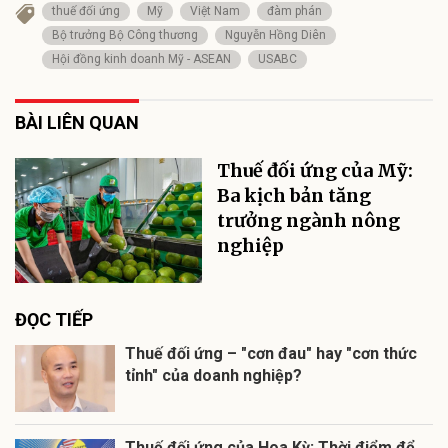
thuế đối ứng
Mỹ
Việt Nam
đàm phán
Bộ trưởng Bộ Công thương
Nguyễn Hồng Diên
Hội đồng kinh doanh Mỹ - ASEAN
USABC
BÀI LIÊN QUAN
Thuế đối ứng của Mỹ:
Ba kịch bản tăng
trưởng ngành nông
nghiệp
ĐỌC TIẾP
Thuế đối ứng – "cơn đau" hay "cơn thức
tỉnh" của doanh nghiệp?
Thuế đối ứng của Hoa Kỳ: Thời điểm để