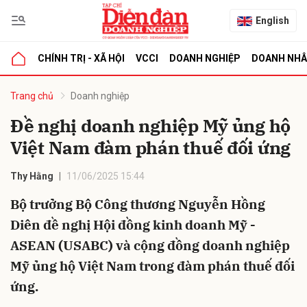
English
CHÍNH TRỊ - XÃ HỘI
VCCI
DOANH NGHIỆP
DOANH NH
bình luận
Trang chủ
Doanh nghiệp
Đề nghị doanh nghiệp Mỹ ủng hộ
Việt Nam đàm phán thuế đối ứng
Thy Hằng
11/06/2025 15:44
Bộ trưởng Bộ Công thương Nguyễn Hồng
Diên đề nghị Hội đồng kinh doanh Mỹ -
Hủy
G
ASEAN (USABC) và cộng đồng doanh nghiệp
Mỹ ủng hộ Việt Nam trong đàm phán thuế đối
ứng.