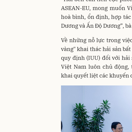
ASEAN-EU, mong muốn Việ
hoà bình, ổn định, hợp tác
Dương và Ấn Độ Dương”, bà 
Về những nỗ lực trong vi
vàng" khai thác hải sản bấ
quy định (IUU) đối với hải
Việt Nam luôn chủ động, t
khai quyết liệt các khuyến 