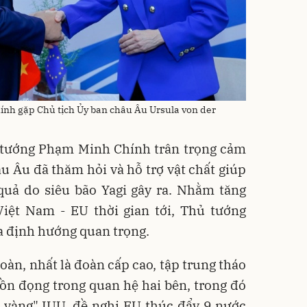
nh gặp Chủ tịch Ủy ban châu Âu Ursula von der
ủ tướng Phạm Minh Chính trân trọng cảm
 Âu đã thăm hỏi và hỗ trợ vật chất giúp
uả do siêu bão Yagi gây ra. Nhằm tăng
iệt Nam - EU thời gian tới, Thủ tướng
 định hướng quan trọng.
đoàn, nhất là đoàn cấp cao, tập trung tháo
ồn đọng trong quan hệ hai bên, trong đó
 vàng" IUU, đề nghị EU thúc đẩy 9 nước