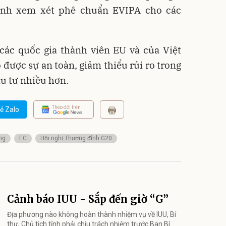
ình xem xét phê chuẩn EVIPA cho các
 các quốc gia thành viên EU và của Việt
 được sự an toàn, giảm thiểu rủi ro trong
ầu tư nhiều hơn.
Theo dõi trên
ẻ Zalo
ng
EC
Hội nghị Thượng đỉnh G20
Cảnh báo IUU - Sắp đến giờ “G”
Địa phương nào không hoàn thành nhiệm vụ về IUU, Bí
thư, Chủ tịch tỉnh phải chịu trách nhiệm trước Ban Bí