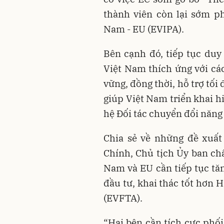
thành viên còn lại sớm p
Nam - EU (EVIPA).
Bên cạnh đó, tiếp tục duy 
Việt Nam thích ứng với cá
vững, đồng thời, hỗ trợ tối
giúp Việt Nam triển khai h
hệ Đối tác chuyển đổi năng
Chia sẻ về những đề xuấ
Chính, Chủ tịch Ủy ban châ
Nam và EU cần tiếp tục tăn
đầu tư, khai thác tốt hơn
(EVFTA).
“Hai bên cần tích cực phố