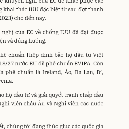
ác khuyến nghị của EC để khắc phục các
g khai thác IUU đặc biệt từ sau đợt thanh
/2023) cho đến nay.
n nghị của EC về chống IUU đã đạt được
diện và đúng hướng.
phê chuẩn Hiệp định bảo hộ đầu tư Việt
 18/27 nước EU đã phê chuẩn EVIPA. Còn
 phê chuẩn là Ireland, Áo, Ba Lan, Bỉ,
venia.
 hộ đầu tư và giải quyết tranh chấp đầu
Nghị viện châu Âu và Nghị viện các nước
ết, chúng tôi đang thúc giục các quốc gia