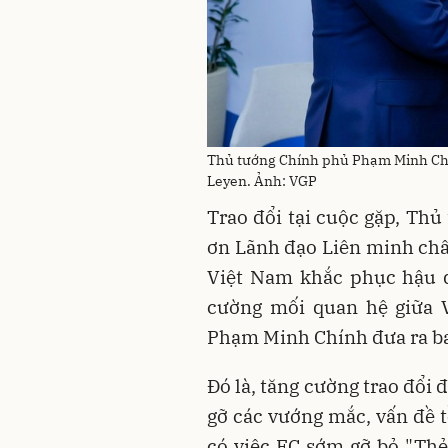
Thủ tướng Chính phủ Phạm Minh Chí
Leyen. Ảnh: VGP
Trao đổi tại cuộc gặp, Th
ơn Lãnh đạo Liên minh châu
Việt Nam khắc phục hậu q
cường mối quan hệ giữa V
Phạm Minh Chính đưa ra ba
Đó là, tăng cường trao đổi 
gỡ các vướng mắc, vấn đề t
có việc EC sớm gỡ bỏ "Thẻ