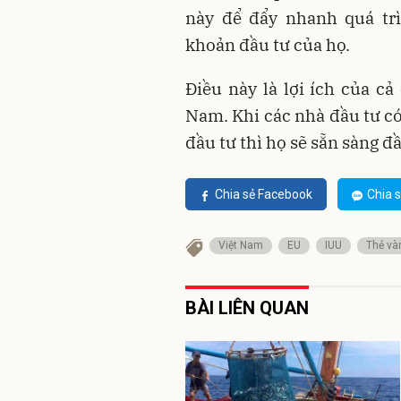
này để đẩy nhanh quá tr
khoản đầu tư của họ.
Điều này là lợi ích của cả
Nam. Khi các nhà đầu tư có
đầu tư thì họ sẽ sẵn sàng đ
Chia sẻ Facebook
Chia s
Việt Nam
EU
IUU
Thẻ và
BÀI LIÊN QUAN