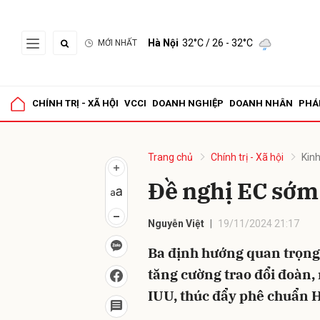
Hà Nội
32°C
/ 26 - 32°C
MỚI NHẤT
Gửi 
CHÍNH TRỊ - XÃ HỘI
VCCI
DOANH NGHIỆP
DOANH NHÂN
PHÁ
Trang chủ
Chính trị - Xã hội
Kinh
Đề nghị EC sớm
Nguyễn Việt
19/11/2024 21:17
Ba định hướng quan trọng 
tăng cường trao đổi đoàn,
IUU, thúc đẩy phê chuẩn 