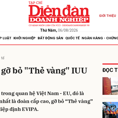
GIỚI THIỆU
bình luận
Thứ Năm,
06/08/2026
P LUẬT
KHỞI NGHIỆP
BẤT ĐỘNG SẢN
QUỐC TẾ
NGÂN HÀNG - CHỨN
 tế
 gỡ bỏ "Thẻ vàng" IUU
ĐỌC T
Hủy
G
trong quan hệ Việt Nam - EU, đó là
 nhất là đoàn cấp cao, gỡ bỏ “Thẻ vàng”
Hiệp định EVIPA.