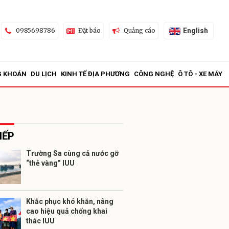
English
0985698786
Đặt báo
Quảng cáo
G KHOÁN
DU LỊCH
KINH TẾ ĐỊA PHƯƠNG
CÔNG NGHỆ
Ô TÔ - XE MÁY
IẾP
Trường Sa cùng cả nước gỡ
“thẻ vàng” IUU
ửi
Khắc phục khó khăn, nâng
cao hiệu quả chống khai
thác IUU