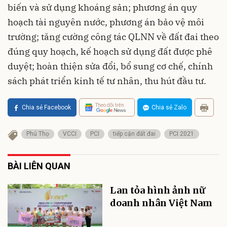
biến và sử dụng khoáng sản; phương án quy
hoạch tài nguyên nước, phương án bảo vệ môi
trường; tăng cường công tác QLNN về đất đai theo
đúng quy hoạch, kế hoạch sử dụng đất được phê
duyệt; hoàn thiện sửa đổi, bổ sung cơ chế, chính
sách phát triển kinh tế tư nhân, thu hút đầu tư.
Theo dõi trên
Chia sẻ Facebook
Chia sẻ Zalo
Phú Thọ
VCCI
PCI
tiếp cận đất đai
PCI 2021
BÀI LIÊN QUAN
Lan tỏa hình ảnh nữ
doanh nhân Việt Nam