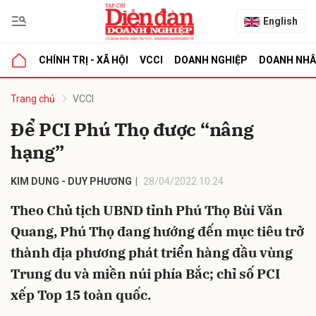
English
CHÍNH TRỊ - XÃ HỘI
VCCI
DOANH NGHIỆP
DOANH NH
bình luận
Trang chủ
VCCI
Để PCI Phú Thọ được “nâng
hạng”
KIM DUNG - DUY PHƯƠNG
28/04/2022 10:24
Theo Chủ tịch UBND tỉnh Phú Thọ Bùi Văn
Quang, Phú Thọ đang hướng đến mục tiêu trở
Hủy
G
thành địa phương phát triển hàng đầu vùng
Trung du và miền núi phía Bắc; chỉ số PCI
xếp Top 15 toàn quốc.