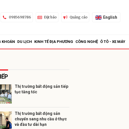
English
0985698786
Đặt báo
Quảng cáo
G KHOÁN
DU LỊCH
KINH TẾ ĐỊA PHƯƠNG
CÔNG NGHỆ
Ô TÔ - XE MÁY
IẾP
Thị trường bất động sản tiếp
tục tăng tốc
ửi
Thị trường bất động sản
chuyển sang nhu cầu ở thực
và đầu tư dài hạn