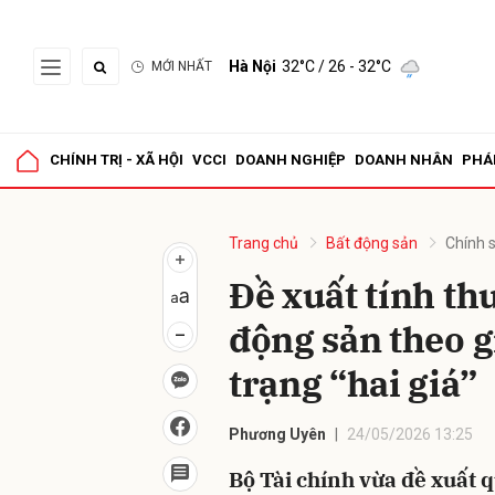
Hà Nội
32°C
/ 26 - 32°C
MỚI NHẤT
Gửi 
CHÍNH TRỊ - XÃ HỘI
VCCI
DOANH NGHIỆP
DOANH NHÂN
PHÁ
Trang chủ
Bất động sản
Chính 
Đề xuất tính t
động sản theo g
trạng “hai giá”
Phương Uyên
24/05/2026 13:25
Bộ Tài chính vừa đề xuất 