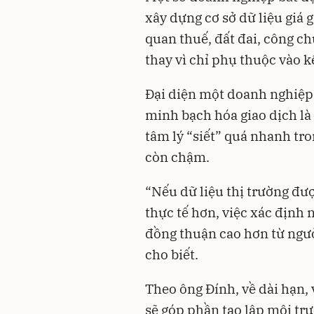
xây dựng cơ sở dữ liệu giá 
quan thuế, đất đai, công c
thay vì chỉ phụ thuộc vào k
Đại diện một doanh nghiệp 
minh bạch hóa giao dịch là
tâm lý “siết” quá nhanh tr
còn chậm.
“Nếu dữ liệu thị trường đượ
thực tế hơn, việc xác định 
đồng thuận cao hơn từ ngư
cho biết.
Theo ông Đính, về dài hạn, 
sẽ góp phần tạo lập môi tr