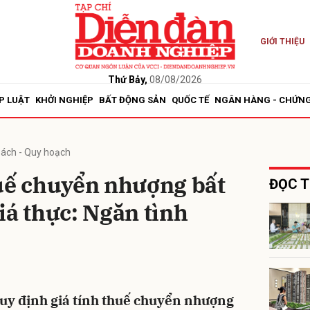
GIỚI THIỆU
bình luận
Thứ Bảy,
08/08/2026
P LUẬT
KHỞI NGHIỆP
BẤT ĐỘNG SẢN
QUỐC TẾ
NGÂN HÀNG - CHỨN
sách - Quy hoạch
huế chuyển nhượng bất
ĐỌC T
iá thực: Ngăn tình
Hủy
G
quy định giá tính thuế chuyển nhượng