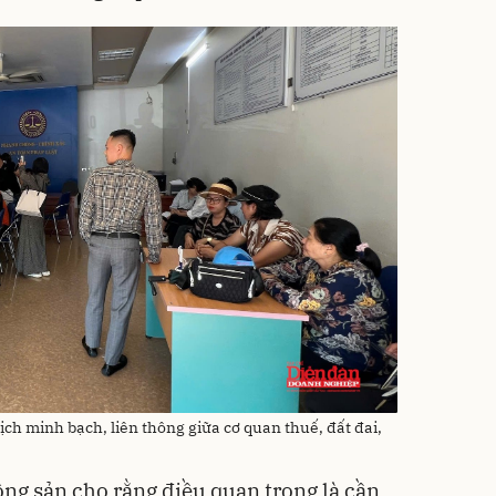
ịch minh bạch, liên thông giữa cơ quan thuế, đất đai,
ng sản cho rằng điều quan trọng là cần