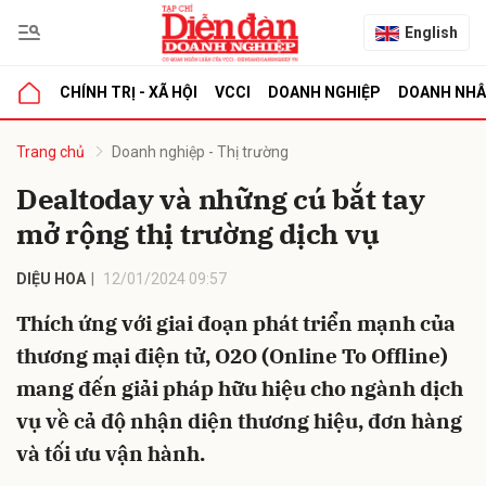
English
CHÍNH TRỊ - XÃ HỘI
VCCI
DOANH NGHIỆP
DOANH NH
bình luận
Trang chủ
Doanh nghiệp - Thị trường
Dealtoday và những cú bắt tay
mở rộng thị trường dịch vụ
DIỆU HOA
12/01/2024 09:57
Thích ứng với giai đoạn phát triển mạnh của
thương mại điện tử, O2O (Online To Offline)
Hủy
G
mang đến giải pháp hữu hiệu cho ngành dịch
vụ về cả độ nhận diện thương hiệu, đơn hàng
và tối ưu vận hành.