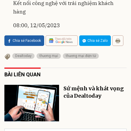
Kết nối công nghệ với trải nghiệm khách
hàng
08:00, 12/05/2023
Theo dõi trên
Chia sẻ Facebook
Chia sẻ Zalo
Dealtoday
thương mại
thương mại điện tử
BÀI LIÊN QUAN
Sứ mệnh và khát vọng
của Dealtoday