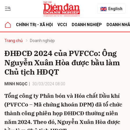
English
CHÍNH TRỊ - XÃ HỘI
VCCI
DOANH NGHIỆP
DOANH NH
bình luận
Trang chủ
Doanh nghiệp
ĐHĐCĐ 2024 của PVFCCo: Ông
Nguyễn Xuân Hòa được bầu làm
Chủ tịch HĐQT
MINH NGỌC
30/03/2024 08:00
Tổng công ty Phân bón và Hóa chất Dầu khí
Hủy
G
(PVFCCo – Mã chứng khoán DPM) đã tổ chức
thành công phiên họp ĐHĐCĐ thường niên
năm 2024. Theo đó, Nguyễn Xuân Hòa được