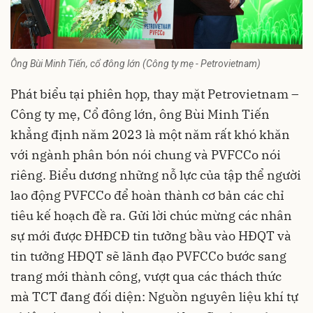
Ông Bùi Minh Tiến, cổ đông lớn (Công ty mẹ - Petrovietnam)
Phát biểu tại phiên họp, thay mặt Petrovietnam –
Công ty mẹ, Cổ đông lớn, ông Bùi Minh Tiến
khẳng định năm 2023 là một năm rất khó khăn
với ngành phân bón nói chung và PVFCCo nói
riêng. Biểu dương những nỗ lực của tập thể người
lao động PVFCCo để hoàn thành cơ bản các chỉ
tiêu kế hoạch đề ra. Gửi lời chúc mừng các nhân
sự mới được ĐHĐCĐ tin tưởng bầu vào HĐQT và
tin tưởng HĐQT sẽ lãnh đạo PVFCCo bước sang
trang mới thành công, vượt qua các thách thức
mà TCT đang đối diện: Nguồn nguyên liệu khí tự