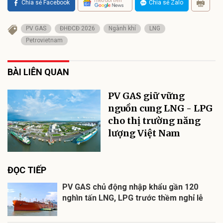
Theo dõi trên
Chia sẻ Facebook
Chia sẻ Zalo
PV GAS
ĐHĐCĐ 2026
Ngành khí
LNG
Petrovietnam
BÀI LIÊN QUAN
PV GAS giữ vững
nguồn cung LNG - LPG
cho thị trường năng
lượng Việt Nam
ĐỌC TIẾP
PV GAS chủ động nhập khẩu gần 120
nghìn tấn LNG, LPG trước thềm nghỉ lễ