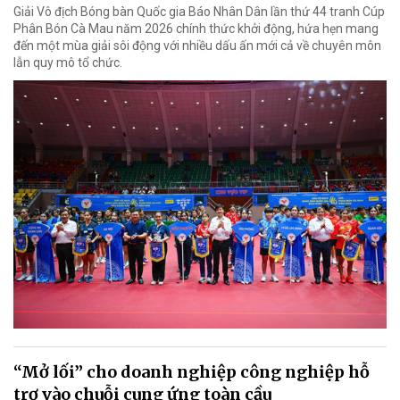
Giải Vô địch Bóng bàn Quốc gia Báo Nhân Dân lần thứ 44 tranh Cúp
Phân Bón Cà Mau năm 2026 chính thức khởi động, hứa hẹn mang
đến một mùa giải sôi động với nhiều dấu ấn mới cả về chuyên môn
lẫn quy mô tổ chức.
“Mở lối” cho doanh nghiệp công nghiệp hỗ
trợ vào chuỗi cung ứng toàn cầu