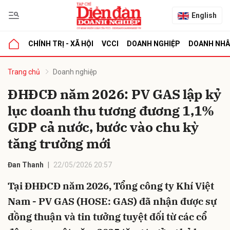
English
CHÍNH TRỊ - XÃ HỘI
VCCI
DOANH NGHIỆP
DOANH NH
bình luận
Trang chủ
Doanh nghiệp
ĐHĐCĐ năm 2026: PV GAS lập kỷ
lục doanh thu tương đương 1,1%
GDP cả nước, bước vào chu kỳ
tăng trưởng mới
Đan Thanh
22/05/2026 20:57
Hủy
G
Tại ĐHĐCĐ năm 2026, Tổng công ty Khí Việt
Nam - PV GAS (HOSE: GAS) đã nhận được sự
đồng thuận và tin tưởng tuyệt đối từ các cổ