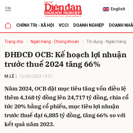
English
CHÍNH TRỊ - XÃ HỘI
VCCI
DOANH NGHIỆP
DOANH NH
bình luận
Trang chủ
Ngân hàng - Chứng khoán
Tín dụng - Ngân hàng
ĐHĐCĐ OCB: Kế hoạch lợi nhuận
trước thuế 2024 tăng 66%
M.LÊ
15/04/2024 14:01
Năm 2024, OCB đặt mục tiêu tăng vốn điều lệ
thêm 4,168 tỷ đồng lên 24,717 tỷ đồng, chia cổ
Hủy
G
tức 20% bằng cổ phiếu, mục tiêu lợi nhuận
trước thuế đạt 6,885 tỷ đồng, tăng 66% so với
kết quả năm 2023.