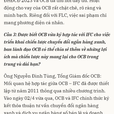
ĐHĐCĐ 2023 và OCB đã thu hồi đầy đủ. Hoạt
động cho vay của OCB rất chặt chẽ, rõ ràng và
minh bạch. Riêng đối với FLC, việc sai phạm chỉ
mang phương diện cá nhân.
Câu 3: Được biết OCB vừa ký hợp tác với IFC cho việc
triển khai chiến lược chuyển đổi ngân hàng xanh,
ban lãnh đạo OCB có thể chia sẻ thêm về những lợi
ích mà chiến lược này mang lại cho OCB trong
trung và dài hạn?
Ông Nguyễn Đình Tùng, Tổng Giám đốc OCB:
Mối quan hệ hợp tác giữa OCB – IFC đã được thiết
lập từ năm 2011 thông qua nhiều chương trình.
Vào ngày 02/4 vừa qua, OCB và IFC chính thức ký
kết thỏa thuận tư vấn chuyển đổi ngân hàng
xanh và dịch vụ ngân hàng số bán lẻ và doanh