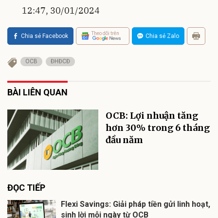
12:47, 30/01/2024
Theo dõi trên
Chia sẻ Facebook
Chia sẻ Zalo
OCB
ĐHĐCĐ
BÀI LIÊN QUAN
OCB: Lợi nhuận tăng
hơn 30% trong 6 tháng
đầu năm
ĐỌC TIẾP
Flexi Savings: Giải pháp tiền gửi linh hoạt,
sinh lời mỗi ngày từ OCB