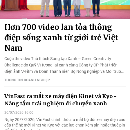
Hơn 700 video lan tỏa thông
điệp sống xanh từ giới trẻ Việt
Nam
Cuộc thi video Thử thách Sáng tạo Xanh – Green Creativity
Challenge do Quỹ Vì tương lai xanh cùng Công ty CP Phát triển
Điện ảnh V-Film và Đoàn Thanh niên Bộ Nông nghiệp và Môi trường
phối hợp tổ chức đã khép lại với chiến thắng thuộc về đội Anahata.
THÔNG TIN DOANH NGHIỆP
VinFast ra mắt xe máy điện Kinet và Kyo -
Nâng tầm trải nghiệm di chuyển xanh
20/07/2026 16:00
Ngày 20/7/2026, VinFast chính thức ra mắt bộ đôi xe máy điện cao
cấp thế hệ mới Kinet và Kyo với các lựa chọn kèm pin hoặc thuê pin