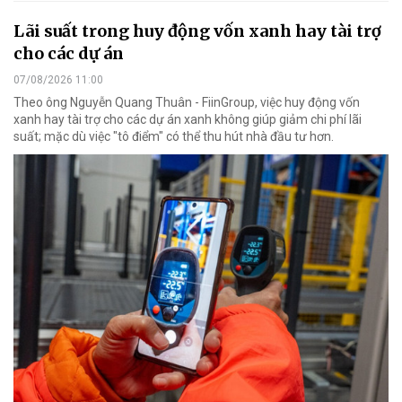
Lãi suất trong huy động vốn xanh hay tài trợ
cho các dự án
07/08/2026 11:00
Theo ông Nguyễn Quang Thuân - FiinGroup, việc huy động vốn
xanh hay tài trợ cho các dự án xanh không giúp giảm chi phí lãi
suất; mặc dù việc "tô điểm" có thể thu hút nhà đầu tư hơn.