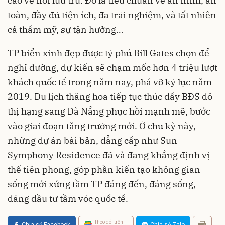
cao về nơi lưu trú. Đó là tiêu chuẩn về an ninh, an
toàn, đầy đủ tiện ích, đa trải nghiệm, và tất nhiên
cả thẩm mỹ, sự tận hưởng…
TP biển xinh đẹp được tỷ phú Bill Gates chọn để
nghỉ dưỡng, dự kiến sẽ chạm mốc hơn 4 triệu lượt
khách quốc tế trong năm nay, phá vỡ kỷ lục năm
2019. Du lịch thăng hoa tiếp tục thúc đẩy BĐS đô
thị hạng sang Đà Nẵng phục hồi mạnh mẽ, bước
vào giai đoạn tăng trưởng mới. Ở chu kỳ này,
những dự án bài bản, đẳng cấp như Sun
Symphony Residence đã và đang khẳng định vị
thế tiên phong, góp phần kiến tạo không gian
sống mới xứng tầm TP đáng đến, đáng sống,
đáng đầu tư tầm vóc quốc tế.
Theo dõi trên
Chia sẻ Facebook
Chia sẻ Zalo