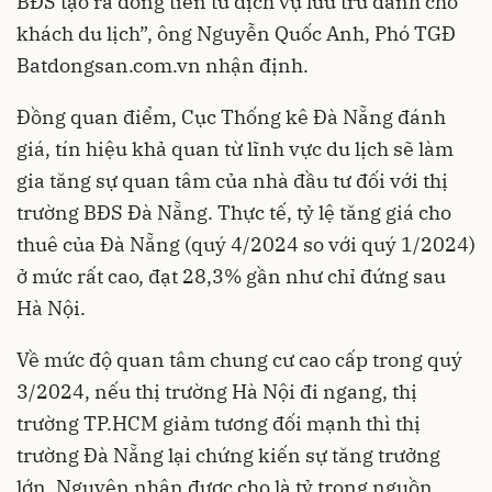
BĐS tạo ra dòng tiền từ dịch vụ lưu trú dành cho
khách du lịch”, ông Nguyễn Quốc Anh, Phó TGĐ
Batdongsan.com.vn nhận định.
Đồng quan điểm, Cục Thống kê Đà Nẵng đánh
giá, tín hiệu khả quan từ lĩnh vực du lịch sẽ làm
gia tăng sự quan tâm của nhà đầu tư đối với thị
trường BĐS Đà Nẵng. Thực tế, tỷ lệ tăng giá cho
thuê của Đà Nẵng (quý 4/2024 so với quý 1/2024)
ở mức rất cao, đạt 28,3% gần như chỉ đứng sau
Hà Nội.
Về mức độ quan tâm chung cư cao cấp trong quý
3/2024, nếu thị trường Hà Nội đi ngang, thị
trường TP.HCM giảm tương đối mạnh thì thị
trường Đà Nẵng lại chứng kiến sự tăng trưởng
lớn. Nguyên nhân được cho là tỷ trọng nguồn