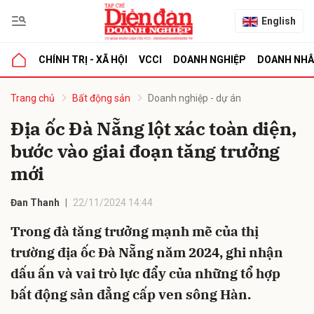
English
CHÍNH TRỊ - XÃ HỘI
VCCI
DOANH NGHIỆP
DOANH NH
bình luận
Trang chủ
Bất động sản
Doanh nghiệp - dự án
Địa ốc Đà Nẵng lột xác toàn diện,
bước vào giai đoạn tăng trưởng
mới
Đan Thanh
22/11/2024 14:44
Trong đà tăng trưởng mạnh mẽ của thị
Hủy
G
trường địa ốc Đà Nẵng năm 2024, ghi nhận
dấu ấn và vai trò lực đẩy của những tổ hợp
bất động sản đẳng cấp ven sông Hàn.