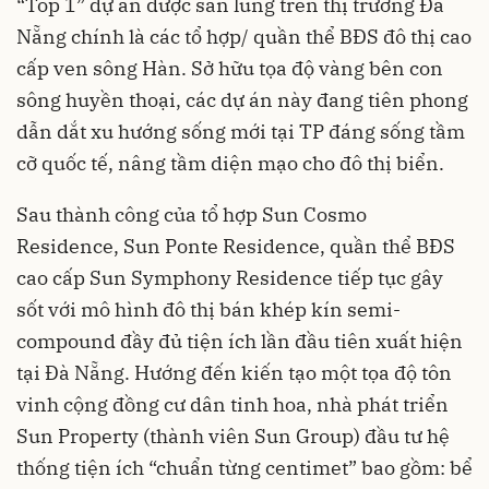
“Top 1” dự án được săn lùng trên thị trường Đà
Nẵng chính là các tổ hợp/ quần thể BĐS đô thị cao
cấp ven sông Hàn. Sở hữu tọa độ vàng bên con
sông huyền thoại, các dự án này đang tiên phong
dẫn dắt xu hướng sống mới tại TP đáng sống tầm
cỡ quốc tế, nâng tầm diện mạo cho đô thị biển.
Sau thành công của tổ hợp Sun Cosmo
Residence, Sun Ponte Residence, quần thể BĐS
cao cấp Sun Symphony Residence tiếp tục gây
sốt với mô hình đô thị bán khép kín semi-
compound đầy đủ tiện ích lần đầu tiên xuất hiện
tại Đà Nẵng. Hướng đến kiến tạo một tọa độ tôn
vinh cộng đồng cư dân tinh hoa, nhà phát triển
Sun Property (thành viên Sun Group) đầu tư hệ
thống tiện ích “chuẩn từng centimet” bao gồm: bể