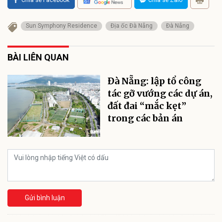
Sun Symphony Residence
Địa ốc Đà Nẵng
Đà Nẵng
BÀI LIÊN QUAN
Đà Nẵng: lập tổ công
tác gỡ vướng các dự án,
đất đai “mắc kẹt”
trong các bản án
Gửi bình luận