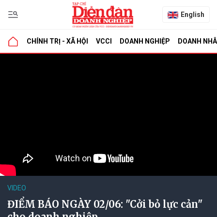
English
CHÍNH TRỊ - XÃ HỘI
VCCI
DOANH NGHIỆP
DOANH NH
VIDEO
ĐIỂM BÁO NGÀY 02/06: "Cởi bỏ lực cản"
cho doanh nghiệp