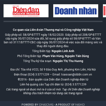
Cơ quan của Liên đoàn Thương mại và Công nghiệp Việt Nam
Giấy phép số: 58/GP-BTTTT ngày 18/02/2020. Giấy phép số 208/GP-BTTTT
cấp ngày 30/07/2024 sửa đổi, bổ sung giấy phép số 58/GP-BTTTT và Văn
bản số 3117/BTTTT-CBC cấp ngày 30/07/2024 về việc sửa đổi măng séc và
thay đổi người đứng đầu.
Tổng Biên tập:
Nguyễn Linh Anh
Phó Tổng Biên tập:
Phạm Văn Hùng, Nguyễn Tiến Dũng
Tổng Thư ký tòa soạn:
Nguyễn Thị Thu Hương
Địa chỉ: Tòa nhà VCCI, Số 9 Đào Duy Anh, phường Kim Liên, Hà Nội
Điện thoại (024) 3.5771239 – Email: toasoan@dddn.com.vn
©2016 - Bản quyền của Diễn đàn Doanh nghiệp điện tử
Liên hệ quảng cáo Tạp chí điện tử: (024) 3.5771239
Các trang ngoài sẽ được mở ra ở cửa sổ mới. Tạp chí Diễn đàn Doanh nghiệp
không chịu trách nhiệm nội dung các trang ngoài
POWERED BY
ONE
CMS
- A PRODUCT OF
NEKO