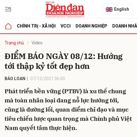
English
CHÍNH TRỊ - XÃ HỘI
VCCI
DOANH NGHIỆP
DOANH NH
bình luận
Trang chủ
Video
ĐIỂM BÁO NGÀY 08/12: Hướng
tới thập kỷ tốt đẹp hơn
BẢO LOAN
07/12/2021 06:00
Phát triển bền vững (PTBV) là xu thế chung
mà toàn nhân loại đang nỗ lực hướng tới,
Hủy
G
cũng là đường lối, quan điểm chỉ đạo và mục
tiêu chiến lược quan trọng mà Chính phủ Việt
Nam quyết tâm thực hiện.