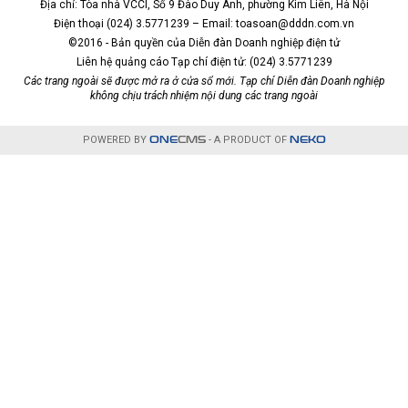
Địa chỉ: Tòa nhà VCCI, Số 9 Đào Duy Anh, phường Kim Liên, Hà Nội
Điện thoại (024) 3.5771239 – Email: toasoan@dddn.com.vn
©2016 - Bản quyền của Diễn đàn Doanh nghiệp điện tử
Liên hệ quảng cáo Tạp chí điện tử: (024) 3.5771239
Các trang ngoài sẽ được mở ra ở cửa sổ mới. Tạp chí Diễn đàn Doanh nghiệp
không chịu trách nhiệm nội dung các trang ngoài
POWERED BY
ONE
CMS
- A PRODUCT OF
NEKO