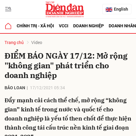
English
CHÍNH TRỊ - XÃ HỘI
VCCI
DOANH NGHIỆP
DOANH NHÂN
bình luận
Trang chủ
Video
ĐIỂM BÁO NGÀY 17/12: Mở rộng
"không gian" phát triển cho
doanh nghiệp
BẢO LOAN
17/12/2021 05:34
Đẩy mạnh cải cách thể chế, mở rộng “không
Hủy
G
gian” kinh tế trong nước và quốc tế cho
doanh nghiệp là yếu tố then chốt để thực hiện
thành công tái cấu trúc nền kinh tế giai đoạn