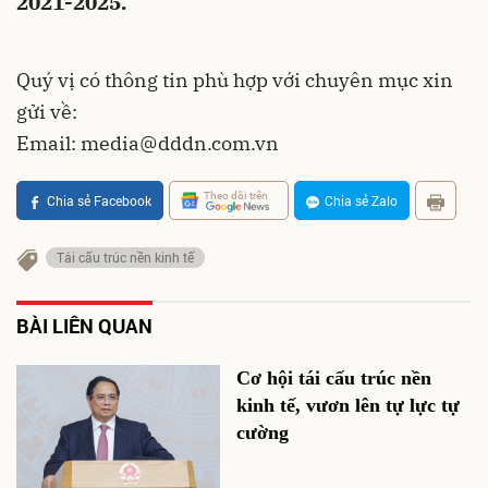
2021-2025.
Quý vị có thông tin phù hợp với chuyên mục xin
gửi về:
Email:
media@dddn.com.vn
Theo dõi trên
Chia sẻ Facebook
Chia sẻ Zalo
Tái cấu trúc nền kinh tế
BÀI LIÊN QUAN
Cơ hội tái cấu trúc nền
kinh tế, vươn lên tự lực tự
cường