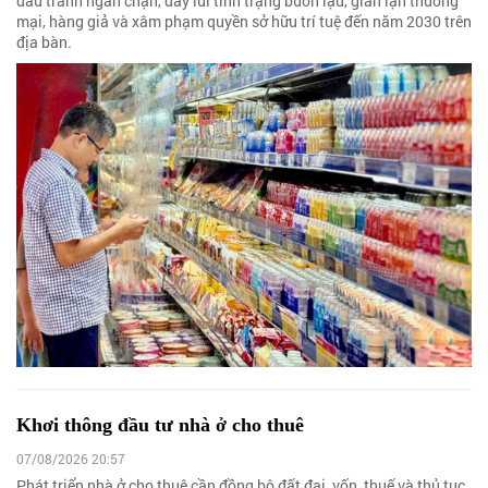
đấu tranh ngăn chặn, đẩy lùi tình trạng buôn lậu, gian lận thương
mại, hàng giả và xâm phạm quyền sở hữu trí tuệ đến năm 2030 trên
địa bàn.
Khơi thông đầu tư nhà ở cho thuê
07/08/2026 20:57
Phát triển nhà ở cho thuê cần đồng bộ đất đai, vốn, thuế và thủ tục