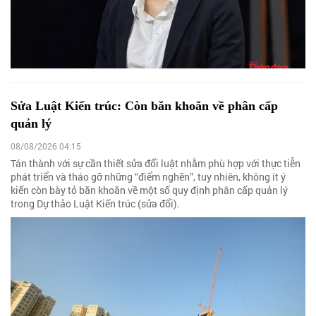
Sửa Luật Kiến trúc: Còn băn khoăn về phân cấp
quản lý
08/08/2026 04:15
Tán thành với sự cần thiết sửa đổi luật nhằm phù hợp với thực tiễn
phát triển và tháo gỡ những “điểm nghẽn”, tuy nhiên, không ít ý
kiến còn bày tỏ băn khoăn về một số quy định phân cấp quản lý
trong Dự thảo Luật Kiến trúc (sửa đổi).