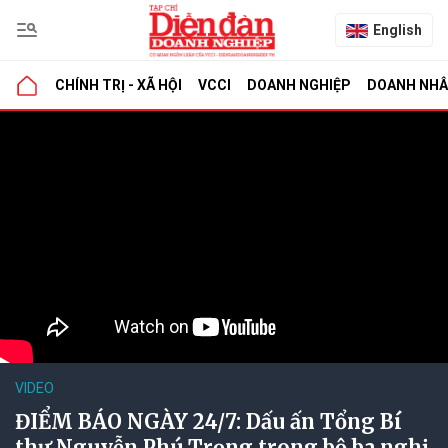
English
CHÍNH TRỊ - XÃ HỘI
VCCI
DOANH NGHIỆP
DOANH NH
VIDEO
ĐIỂM BÁO NGÀY 24/7: Dấu ấn Tổng Bí
thư Nguyễn Phú Trọng trong bộ ba nghị