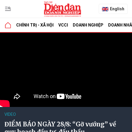
English
CHÍNH TRỊ - XÃ HỘI
VCCI
DOANH NGHIỆP
DOANH NH
VIDEO
ĐIỂM BÁO NGÀY 28/8: “Gỡ vướng” về
quy hoạch đầu tư, đấu thầu