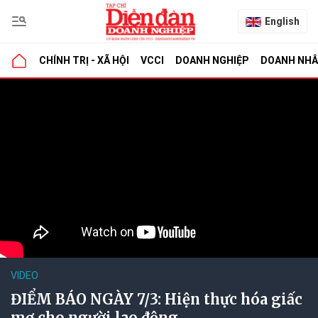
English
CHÍNH TRỊ - XÃ HỘI
VCCI
DOANH NGHIỆP
DOANH NH
VIDEO
ĐIỂM BÁO NGÀY 7/3: Hiện thực hóa giấc
mơ cho người lao động