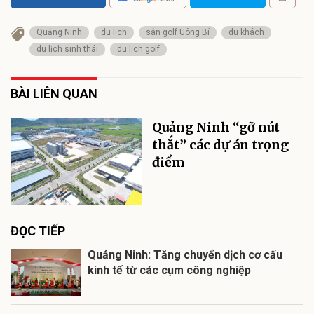
Quảng Ninh
du lịch
sân golf Uông Bí
du khách
du lịch sinh thái
du lịch golf
BÀI LIÊN QUAN
Quảng Ninh “gỡ nút
thắt” các dự án trọng
điểm
ĐỌC TIẾP
Quảng Ninh: Tăng chuyển dịch cơ cấu
kinh tế từ các cụm công nghiệp