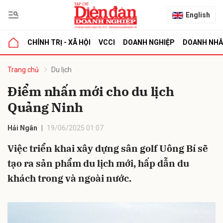
English
CHÍNH TRỊ - XÃ HỘI
VCCI
DOANH NGHIỆP
DOANH NH
bình luận
Trang chủ
Du lịch
Điểm nhấn mới cho du lịch
Quảng Ninh
Hải Ngân
19/06/2025 01:07
Việc triển khai xây dựng sân golf Uông Bí sẽ
tạo ra sản phẩm du lịch mới, hấp dẫn du
Hủy
G
khách trong và ngoài nước.