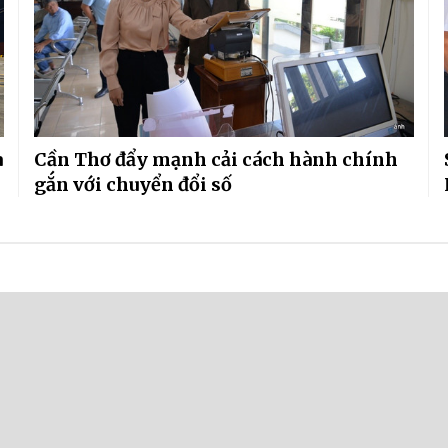
a
Cần Thơ đẩy mạnh cải cách hành chính
gắn với chuyển đổi số
ẩu gạo: Minh bạch cơ chế để tăng sức cạnh 
 11:05
cơ chế lựa chọn thương nhân xuất khẩu gạo theo hướng minh bạch, khá
g sẽ tạo thêm cơ hội cho doanh nghiệp mới, đồng thời nâng cao tính cạn
ng.