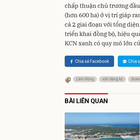
chấp thuận chủ trương đầu 
(hơn 600 ha) ở vị trí giáp r
cả 2 giai đoạn với tổng diện
triển khai đồng bộ, hiệu qu
KCN xanh có quy mô lớn củ
Chia sẻ Facebook
Chia s
Lâm Đồng
vốn đăng ký
doan
BÀI LIÊN QUAN