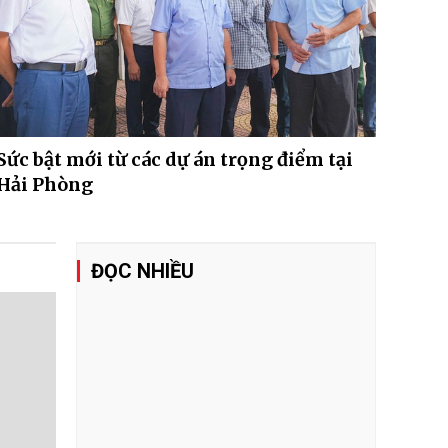
Sức bật mới từ các dự án trọng điểm tại
Hải Phòng
ĐỌC NHIỀU
tranh
1
Quảng Trị: Từ sáng kiến
đến chuỗi giá trị nông
nghiệp
ch quan
h tranh
2
Đà Nẵng mở đường cho
chuỗi giá trị tỷ đô từ sâm