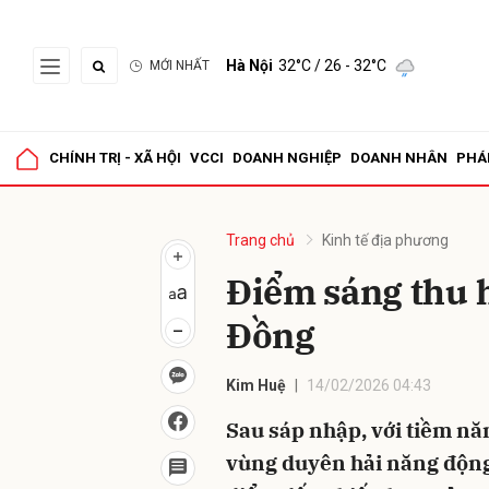
Hà Nội
32°C
/ 26 - 32°C
MỚI NHẤT
Gửi 
CHÍNH TRỊ - XÃ HỘI
VCCI
DOANH NGHIỆP
DOANH NHÂN
PHÁ
Trang chủ
Kinh tế địa phương
Điểm sáng thu h
Đồng
Kim Huệ
14/02/2026 04:43
Sau sáp nhập, với tiềm nă
vùng duyên hải năng động