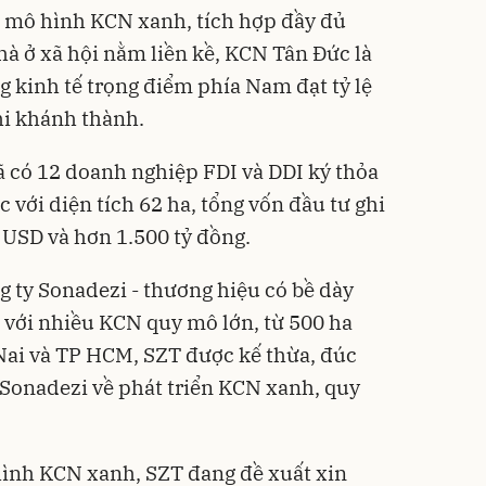
o mô hình KCN xanh, tích hợp đầy đủ
nhà ở xã hội nằm liền kề, KCN Tân Đức là
g kinh tế trọng điểm phía Nam đạt tỷ lệ
hi khánh thành.
 có 12 doanh nghiệp FDI và DDI ký thỏa
với diện tích 62 ha, tổng vốn đầu tư ghi
 USD và hơn 1.500 tỷ đồng.
g ty Sonadezi - thương hiệu có bề dày
 với nhiều KCN quy mô lớn, từ 500 ha
Nai và TP HCM, SZT được kế thừa, đúc
Sonadezi về phát triển KCN xanh, quy
hình KCN xanh, SZT đang đề xuất xin