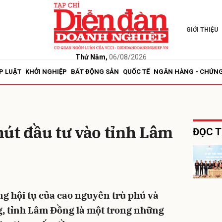
GIỚI THIỆU
bình luận
Thứ Năm,
06/08/2026
P LUẬT
KHỞI NGHIỆP
BẤT ĐỘNG SẢN
QUỐC TẾ
NGÂN HÀNG - CHỨN
út đầu tư vào tỉnh Lâm
ĐỌC T
Hủy
G
ng hội tụ của cao nguyên trù phú và
, tỉnh Lâm Đồng là một trong những