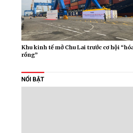
Khu kinh tế mở Chu Lai trước cơ hội “hó
rồng”
NỔI BẬT
Xuất kh
06/08/2026
Hoàn thiện 
được kỳ vọn
của thị trườ