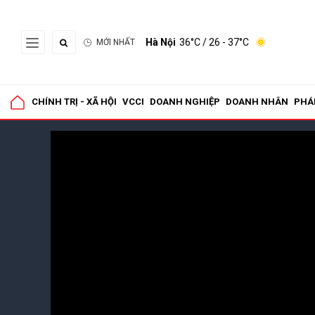
Hà Nội
36°C
/ 26 - 37°C
MỚI NHẤT
CHÍNH TRỊ - XÃ HỘI
VCCI
DOANH NGHIỆP
DOANH NHÂN
PHÁ