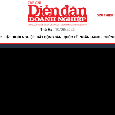
GIỚI THIỆU
Thứ Hai,
10/08/2026
P LUẬT
KHỞI NGHIỆP
BẤT ĐỘNG SẢN
QUỐC TẾ
NGÂN HÀNG - CHỨN