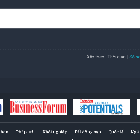
Số ng
Xếp theo:
Thời gian
nhân
Pháp luật
Khởi nghiệp
Bất động sản
Quốc tế
Ngâ