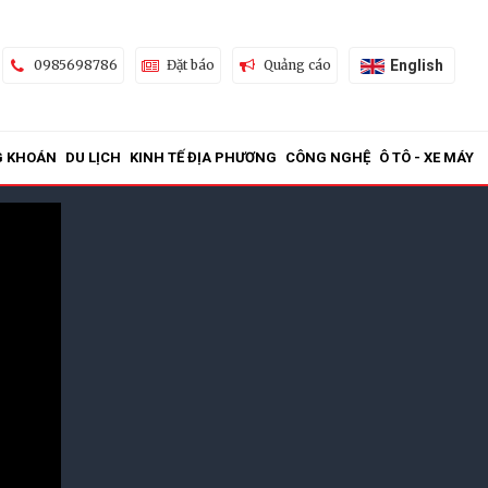
English
0985698786
Đặt báo
Quảng cáo
G KHOÁN
DU LỊCH
KINH TẾ ĐỊA PHƯƠNG
CÔNG NGHỆ
Ô TÔ - XE MÁY