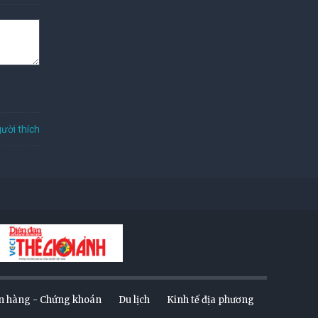
ười thích
n hàng - Chứng khoán
Du lịch
Kinh tế địa phương