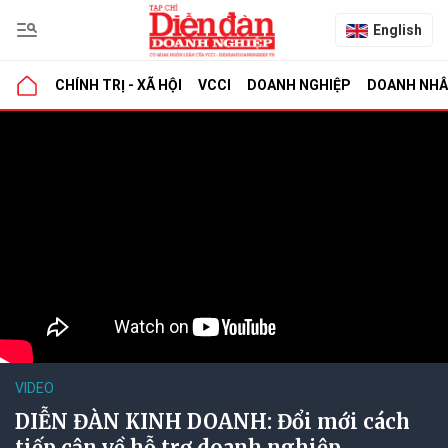
English
CHÍNH TRỊ - XÃ HỘI
VCCI
DOANH NGHIỆP
DOANH NH
VIDEO
DIỄN ĐÀN KINH DOANH: Đổi mới cách
tiếp cận về hỗ trợ doanh nghiệp