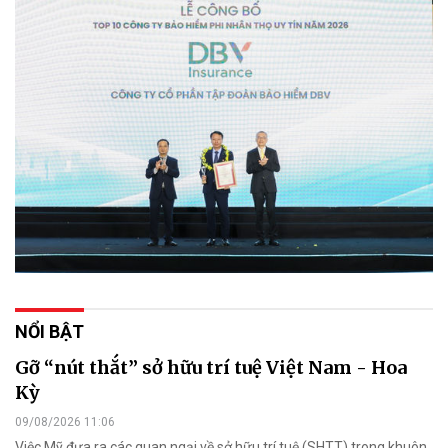
NỔI BẬT
Gỡ “nút thắt” sở hữu trí tuệ Việt Nam - Hoa
Kỳ
09/08/2026 11:06
Việc Mỹ đưa ra các quan ngại về sở hữu trí tuệ (SHTT) trong khuôn