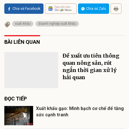
Theo dõi trên
Chia sẻ Facebook
Chia sẻ Zalo
xuất khẩu
doanh nghiệp xuất khẩu
BÀI LIÊN QUAN
Đề xuất ưu tiên thông
quan nông sản, rút
ngắn thời gian xử lý
hải quan
ĐỌC TIẾP
Xuất khẩu gạo: Minh bạch cơ chế để tăng
sức cạnh tranh