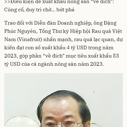
>>
Điều kiện để xuất khẩu nông sản “về đích”:
Củng cố, duy trì chờ… bứt phá
Trao đổi với Diễn đàn Doanh nghiệp, ông Đặng
Phúc Nguyên, Tổng Thư ký Hiệp hội Rau quả Việt
Nam (Vinafruit) nhấn mạnh, rau quả lạc quan, dự
kiến đạt con số xuất khẩu 4 tỷ USD trong năm
2023, góp phần “về đích” mục tiêu xuất khẩu 53
tỷ USD của cả ngành nông sản năm 2023.