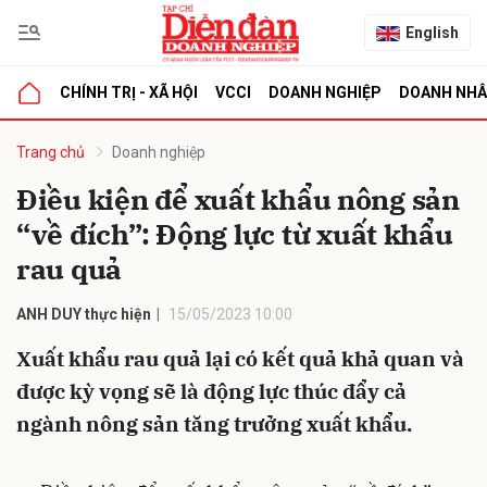
English
CHÍNH TRỊ - XÃ HỘI
VCCI
DOANH NGHIỆP
DOANH NH
bình luận
Trang chủ
Doanh nghiệp
Điều kiện để xuất khẩu nông sản
“về đích”: Động lực từ xuất khẩu
rau quả
ANH DUY thực hiện
15/05/2023 10:00
Xuất khẩu rau quả lại có kết quả khả quan và
Hủy
G
được kỳ vọng sẽ là động lực thúc đẩy cả
ngành nông sản tăng trưởng xuất khẩu.