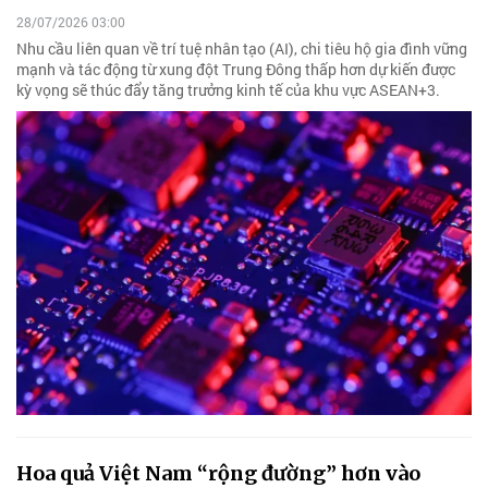
28/07/2026 03:00
Nhu cầu liên quan về trí tuệ nhân tạo (AI), chi tiêu hộ gia đình vững
mạnh và tác động từ xung đột Trung Đông thấp hơn dự kiến được
kỳ vọng sẽ thúc đẩy tăng trưởng kinh tế của khu vực ASEAN+3.
Hoa quả Việt Nam “rộng đường” hơn vào