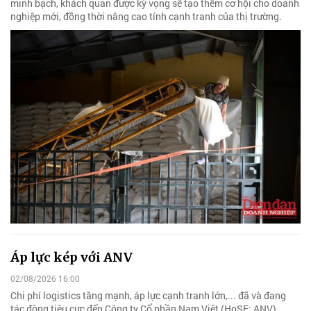
minh bạch, khách quan được kỳ vọng sẽ tạo thêm cơ hội cho doanh
nghiệp mới, đồng thời nâng cao tính cạnh tranh của thị trường.
Áp lực kép với ANV
02/08/2026 16:00
Chi phí logistics tăng mạnh, áp lực cạnh tranh lớn,... đã và đang
tác động tiêu cực đến Công ty Cổ phần Nam Việt (HoSE: ANV).