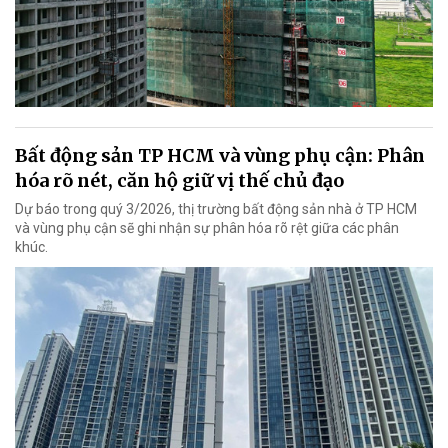
Bất động sản TP HCM và vùng phụ cận: Phân
hóa rõ nét, căn hộ giữ vị thế chủ đạo
Dự báo trong quý 3/2026, thị trường bất động sản nhà ở TP HCM
và vùng phụ cận sẽ ghi nhận sự phân hóa rõ rệt giữa các phân
khúc.