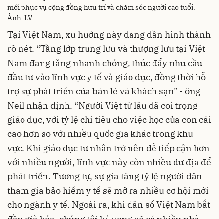
mới phục vụ cộng đồng hưu trí và chăm sóc người cao tuổi.
Ảnh: LV
Tại Việt Nam, xu hướng này đang dần hình thành
rõ nét. “Tầng lớp trung lưu và thượng lưu tại Việt
Nam đang tăng nhanh chóng, thúc đẩy nhu cầu
đầu tư vào lĩnh vực y tế và giáo dục, đồng thời hỗ
trợ sự phát triển của bán lẻ và khách sạn” - ông
Neil nhận định. “Người Việt từ lâu đã coi trọng
giáo dục, với tỷ lệ chi tiêu cho việc học của con cái
cao hơn so với nhiều quốc gia khác trong khu
vực. Khi giáo dục tư nhân trở nên dễ tiếp cận hơn
với nhiều người, lĩnh vực này còn nhiều dư địa để
phát triển. Tương tự, sự gia tăng tỷ lệ người dân
tham gia bảo hiểm y tế sẽ mở ra nhiều cơ hội mới
cho ngành y tế. Ngoài ra, khi dân số Việt Nam bắt
đầu già hóa, chúng tôi kỳ vọng sẽ có nhiều nhà