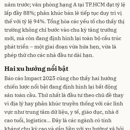
năm trước; văn phòng hạng A tại TP.HCM đạt tỷ lệ
lấp đầy 88%; phân khúc bán lẻ tiếp tục duy trì vị
thế với tỷ lệ 94%. Tổng hòa các yếu tố cho thấy thị
trường không chỉ bước vào chu kỳ tăng trưởng
mới, mà còn đang định hình lại toàn bộ cấu trúc
phát triển – một giai đoạn vừa hứa hẹn, vừa là
phép thử cho các nhà đầu tư dài hạn.
Hai xu hướng nổi bật
Báo cáo Impact 2025 cũng cho thấy hai hướng
chiến lược nổi bật đang định hình lại bất động
sản toàn cầu. Thứ nhất là đầu tư theo chủ đề thay
vì địa lý hay phân khúc truyền thống với các lĩnh
vực như trung tâm dữ liệu, y tế, giáo dục, nhà ở
cao tuổi, logistics... Đây là các ngành có tính
kháng chu kỳ cao và gắn liền với xu hướng xã hội