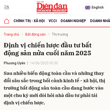
English
CHÍNH TRỊ - XÃ HỘI
VCCI
DOANH NGHIỆP
DOANH NH
bình luận
Trang chủ
Bất động sản
Thị trường
Định vị chiến lược đầu tư bất
động sản nửa cuối năm 2025
Phương Uyên
14/06/2025 05:30
Sau nhiều biến động toàn cầu và những thay
đổi sâu sắc trong bối cảnh kinh tế - xã hội, thị
Hủy
G
trường bất động sản toàn cầu đang bước vào
một chu kỳ mới đòi hỏi nhà đầu tư phải tái
định vị chiến lược.