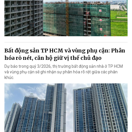
Bất động sản TP HCM và vùng phụ cận: Phân
hóa rõ nét, căn hộ giữ vị thế chủ đạo
Dự báo trong quý 3/2026, thị trường bất động sản nhà ở TP HCM
và vùng phụ cận sẽ ghi nhận sự phân hóa rõ rệt giữa các phân
khúc.