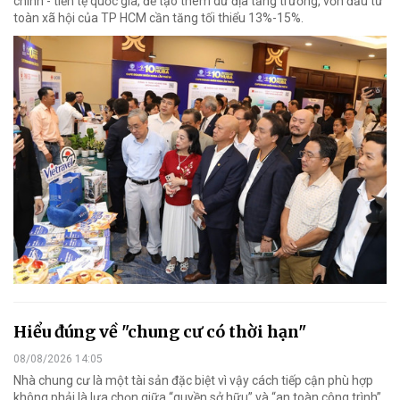
chính - tiền tệ quốc gia, để tạo thêm dư địa tăng trưởng, vốn đầu tư
toàn xã hội của TP HCM cần tăng tối thiểu 13%-15%.
Hiểu đúng về "chung cư có thời hạn"
08/08/2026 14:05
Nhà chung cư là một tài sản đặc biệt vì vậy cách tiếp cận phù hợp
không phải là lựa chọn giữa “quyền sở hữu” và “an toàn công trình”,