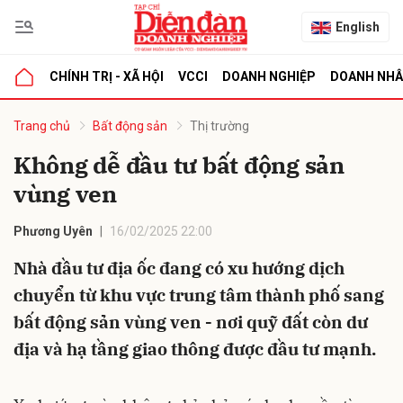
English
CHÍNH TRỊ - XÃ HỘI
VCCI
DOANH NGHIỆP
DOANH NH
bình luận
Trang chủ
Bất động sản
Thị trường
Không dễ đầu tư bất động sản
vùng ven
Phương Uyên
16/02/2025 22:00
Nhà đầu tư địa ốc đang có xu hướng dịch
chuyển từ khu vực trung tâm thành phố sang
Hủy
G
bất động sản vùng ven - nơi quỹ đất còn dư
địa và hạ tầng giao thông được đầu tư mạnh.